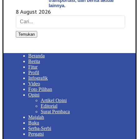
transportasi, dan berita aktual
lainnya.
8 August 2026
Temukan
Beranda
Berita
Fitur
Profil
Infografik
Video
Foto Pilihan
Opini
Artikel Opini
Editorial
Surat Pembaca
Majalah
Buku
Serba-Serbi
Pergatsi