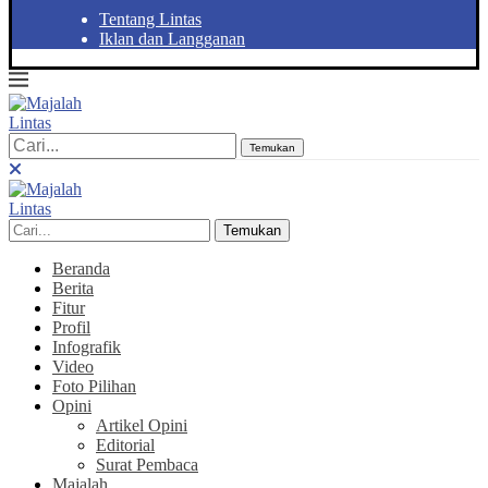
Tentang Lintas
Iklan dan Langganan
Temukan
Temukan
Beranda
Berita
Fitur
Profil
Infografik
Video
Foto Pilihan
Opini
Artikel Opini
Editorial
Surat Pembaca
Majalah