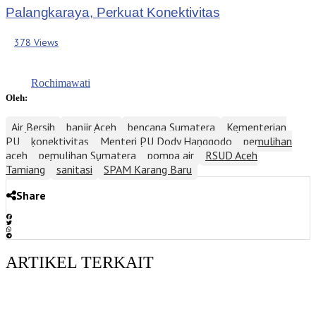
Palangkaraya, Perkuat Konektivitas
378 Views
Rochimawati
Oleh:
Air Bersih
banjir Aceh
bencana Sumatera
Kementerian
PU
konektivitas
Menteri PU Dody Hanggodo
pemulihan
aceh
pemulihan Sumatera
pompa air
RSUD Aceh
Tamiang
sanitasi
SPAM Karang Baru
Share
ARTIKEL TERKAIT