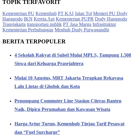
TOPIK TERFAVORIT
Kementerian PU
Kemenhub
PT KAI
Jalan Tol
Menteri PU Dody
Hanggodo
IKN
Kereta Api
Kementerian PUPR
Dody Hanggodo
Transjakarta
transportasi publik
PT Jasa Marga
Infrastruktur
Kementerian Perhubungan
Menhub Dudy Purwagandhi
BERITA TERPOPULER
4 Sekolah Rakyat di Sulsel Mulai MPLS, Tampung 1.508
Siswa dari Keluarga Prasejahtera
Mulai 10 Agustus, MRT Jakarta Terapkan Rekayasa
Lalu Lintas di Glodok dan Kota
Penumpang Commuter Line Stasiun Citeras Banten
Naik, Dipicu Perumahan dan Kawasan Wisata
Harga Avtur Turun, Kemenhub Tinjau Tarif Pesawat
dan “Fuel Surcharge”