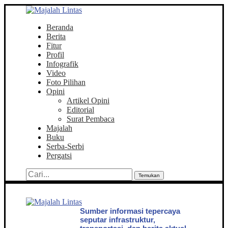
Beranda
Berita
Fitur
Profil
Infografik
Video
Foto Pilihan
Opini
Artikel Opini
Editorial
Surat Pembaca
Majalah
Buku
Serba-Serbi
Pergatsi
Temukan
Sumber informasi tepercaya
seputar infrastruktur,