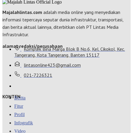
Majalahlintas.com
adalah media online yang menyediakan
informasi tepercaya seputar dunia infrastruktur, transportasi,
dan berita aktual lainnya, diterbitkan oleh PT Lintas Media
Infrastruktur.
alamat redaksi/perusahaan
Komplek Bina Marga Blok B No.6, Kel. Cikokol, Kec.
Tangerang, Kota Tangerang, Banten 15117
lintasonline423@gmail.com
021-7226321
KONTEN
Berita
Fitur
Profil
Infografik
Video