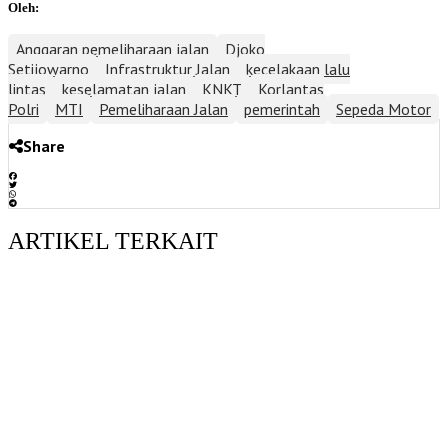
Oleh:
Anggaran pemeliharaan jalan
Djoko
Setijowarno
Infrastruktur Jalan
kecelakaan lalu
lintas
keselamatan jalan
KNKT
Korlantas
Polri
MTI
Pemeliharaan Jalan
pemerintah
Sepeda Motor
Share
ARTIKEL TERKAIT