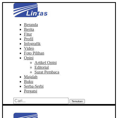
Beranda
Berita
Fitur
Profil
Infografik
Video
Foto Pilihan
Opini
Artikel Opini
Editorial
Surat Pembaca
Majalah
Buku
Serba-Serbi
Pergatsi
Temukan