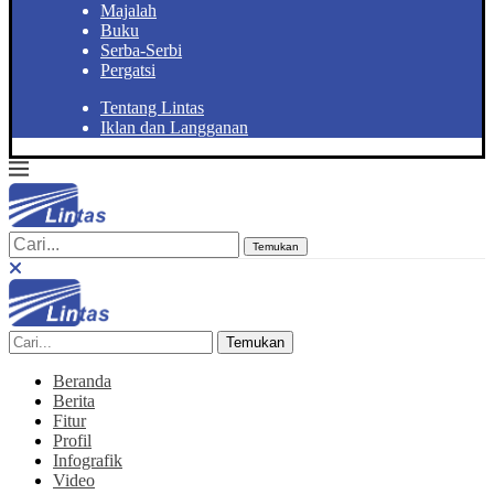
Majalah
Buku
Serba-Serbi
Pergatsi
Tentang Lintas
Iklan dan Langganan
Temukan
Temukan
Beranda
Berita
Fitur
Profil
Infografik
Video