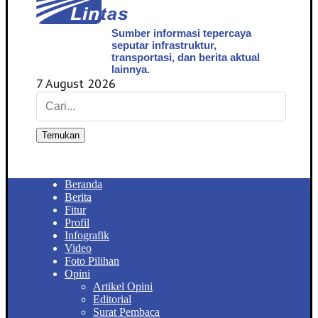
Sumber informasi tepercaya
seputar infrastruktur,
transportasi, dan berita aktual
lainnya.
7 August 2026
Temukan
Beranda
Berita
Fitur
Profil
Infografik
Video
Foto Pilihan
Opini
Artikel Opini
Editorial
Surat Pembaca