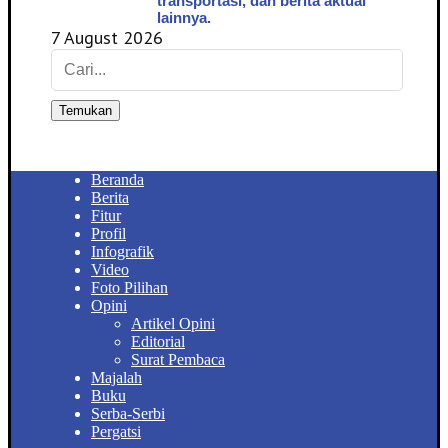
transportasi, dan berita aktual
lainnya.
7 August 2026
Temukan
Beranda
Berita
Fitur
Profil
Infografik
Video
Foto Pilihan
Opini
Artikel Opini
Editorial
Surat Pembaca
Majalah
Buku
Serba-Serbi
Pergatsi