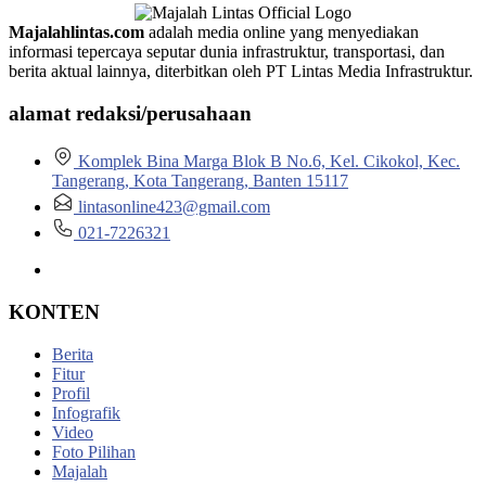
Majalahlintas.com
adalah media online yang menyediakan
informasi tepercaya seputar dunia infrastruktur, transportasi, dan
berita aktual lainnya, diterbitkan oleh PT Lintas Media Infrastruktur.
alamat redaksi/perusahaan
Komplek Bina Marga Blok B No.6, Kel. Cikokol, Kec.
Tangerang, Kota Tangerang, Banten 15117
lintasonline423@gmail.com
021-7226321
KONTEN
Berita
Fitur
Profil
Infografik
Video
Foto Pilihan
Majalah