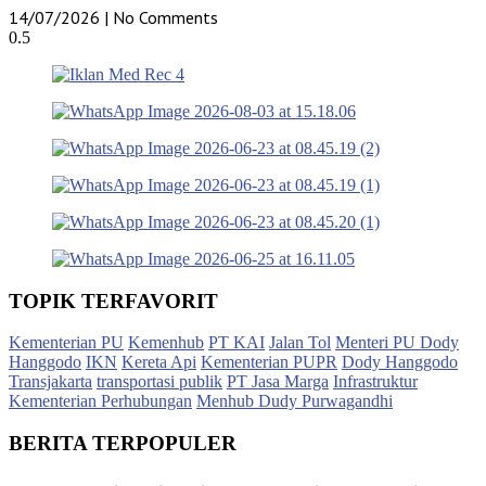
14/07/2026
No Comments
TOPIK TERFAVORIT
Kementerian PU
Kemenhub
PT KAI
Jalan Tol
Menteri PU Dody
Hanggodo
IKN
Kereta Api
Kementerian PUPR
Dody Hanggodo
Transjakarta
transportasi publik
PT Jasa Marga
Infrastruktur
Kementerian Perhubungan
Menhub Dudy Purwagandhi
BERITA TERPOPULER