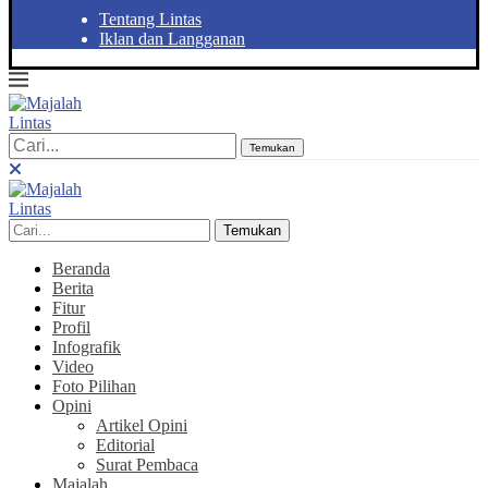
Tentang Lintas
Iklan dan Langganan
Temukan
Temukan
Beranda
Berita
Fitur
Profil
Infografik
Video
Foto Pilihan
Opini
Artikel Opini
Editorial
Surat Pembaca
Majalah