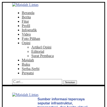
Beranda
Berita
Fitur
Profil
Infografik
Video
Foto Pilihan
Opini
Artikel Opini
Editorial
Surat Pembaca
Majalah
Buku
Serba-Serbi
Pergatsi
Temukan
Sumber informasi tepercaya
seputar infrastruktur,