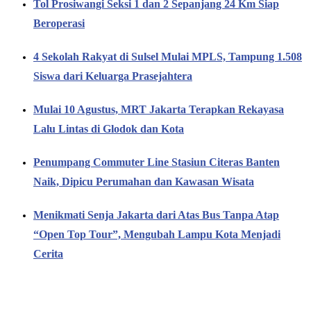
Tol Prosiwangi Seksi 1 dan 2 Sepanjang 24 Km Siap
Beroperasi
4 Sekolah Rakyat di Sulsel Mulai MPLS, Tampung 1.508
Siswa dari Keluarga Prasejahtera
Mulai 10 Agustus, MRT Jakarta Terapkan Rekayasa
Lalu Lintas di Glodok dan Kota
Penumpang Commuter Line Stasiun Citeras Banten
Naik, Dipicu Perumahan dan Kawasan Wisata
Menikmati Senja Jakarta dari Atas Bus Tanpa Atap
“Open Top Tour”, Mengubah Lampu Kota Menjadi
Cerita