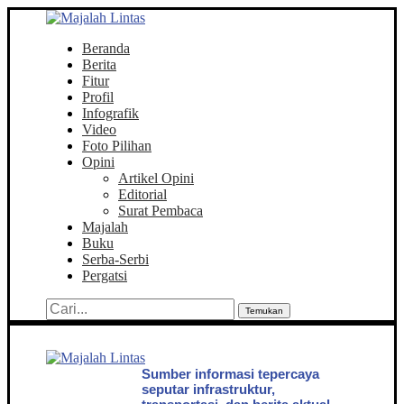
Beranda
Berita
Fitur
Profil
Infografik
Video
Foto Pilihan
Opini
Artikel Opini
Editorial
Surat Pembaca
Majalah
Buku
Serba-Serbi
Pergatsi
Temukan
Sumber informasi tepercaya
seputar infrastruktur,