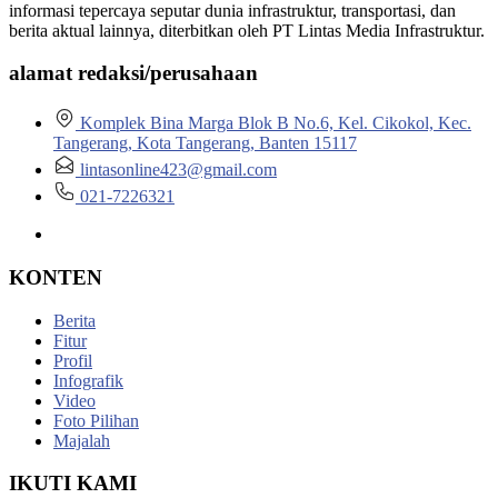
informasi tepercaya seputar dunia infrastruktur, transportasi, dan
berita aktual lainnya, diterbitkan oleh PT Lintas Media Infrastruktur.
alamat redaksi/perusahaan
Komplek Bina Marga Blok B No.6, Kel. Cikokol, Kec.
Tangerang, Kota Tangerang, Banten 15117
lintasonline423@gmail.com
021-7226321
KONTEN
Berita
Fitur
Profil
Infografik
Video
Foto Pilihan
Majalah
IKUTI KAMI