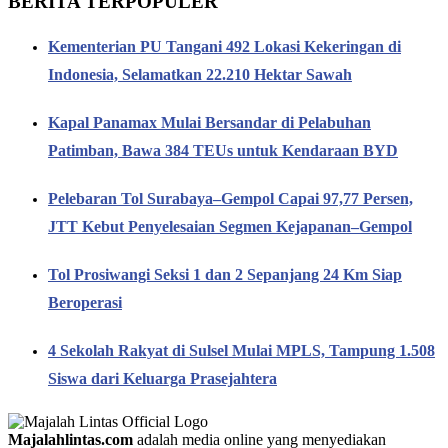
BERITA TERPOPULER
Kementerian PU Tangani 492 Lokasi Kekeringan di
Indonesia, Selamatkan 22.210 Hektar Sawah
Kapal Panamax Mulai Bersandar di Pelabuhan
Patimban, Bawa 384 TEUs untuk Kendaraan BYD
Pelebaran Tol Surabaya–Gempol Capai 97,77 Persen,
JTT Kebut Penyelesaian Segmen Kejapanan–Gempol
Tol Prosiwangi Seksi 1 dan 2 Sepanjang 24 Km Siap
Beroperasi
4 Sekolah Rakyat di Sulsel Mulai MPLS, Tampung 1.508
Siswa dari Keluarga Prasejahtera
Majalahlintas.com
adalah media online yang menyediakan