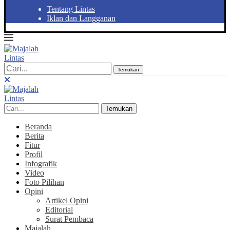
Tentang Lintas
Iklan dan Langganan
Temukan
Temukan
Beranda
Berita
Fitur
Profil
Infografik
Video
Foto Pilihan
Opini
Artikel Opini
Editorial
Surat Pembaca
Majalah