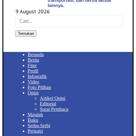
transportasi, dan berita aktual
lainnya.
9 August 2026
Temukan
Beranda
Berita
Fitur
Profil
Infografik
Video
Foto Pilihan
Opini
Artikel Opini
Editorial
Surat Pembaca
Majalah
Buku
Serba-Serbi
Pergatsi