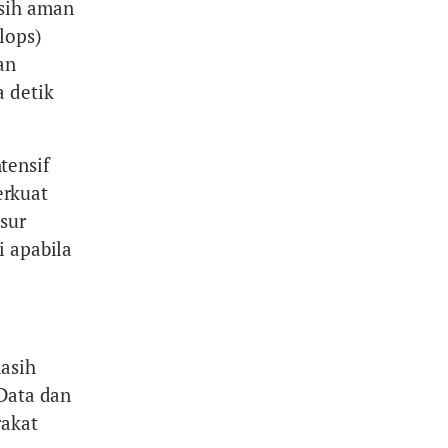
asih aman
lops)
an
 detik
tensif
erkuat
sur
i apabila
asih
 Data dan
rakat