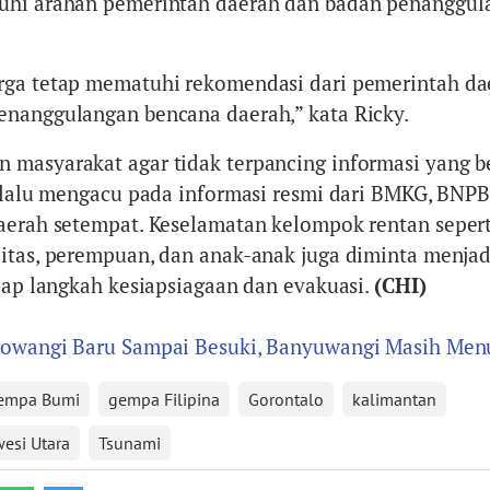
uhi arahan pemerintah daerah dan badan penanggul
rga tetap mematuhi rekomendasi dari pemerintah da
enanggulangan bencana daerah,” kata Ricky.
 masyarakat agar tidak terpancing informasi yang 
selalu mengacu pada informasi resmi dari BMKG, BNPB
aerah setempat. Keselamatan kelompok rentan seperti
itas, perempuan, dan anak-anak juga diminta menjad
tiap langkah kesiapsiagaan dan evakuasi.
(CHI)
bowangi Baru Sampai Besuki, Banyuwangi Masih Me
empa Bumi
gempa Filipina
Gorontalo
kalimantan
esi Utara
Tsunami