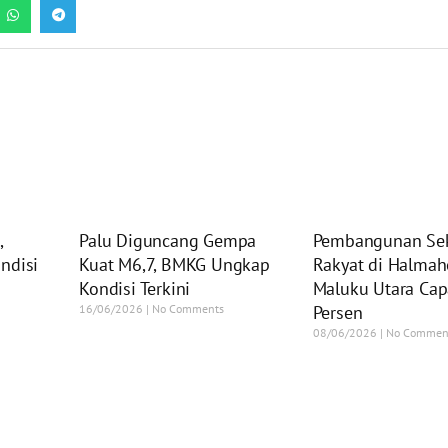
,
Palu Diguncang Gempa
Pembangunan Se
ndisi
Kuat M6,7, BMKG Ungkap
Rakyat di Halmah
Kondisi Terkini
Maluku Utara Cap
16/06/2026
No Comments
Persen
08/06/2026
No Commen