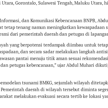
i Utara, Gorontalo, Sulawesi Tengah, Maluku Utara, h
 Informasi, dan Komunikasi Kebencanaan BNPB, Abdu
t tetap tenang namun meningkatkan kewaspadaan s
esmi dari pemerintah daerah dan petugas di lapanga
ayah yang berpotensi terdampak diimbau untuk tetap
padaan, dan secara sadar melakukan langkah antisi
awasan pantai menuju titik aman sesuai rekomendas
dan petugas kebencanaan,” ujar Abdul Muhari dikuti
 pemodelan tsunami BMKG, sejumlah wilayah ditetap
. Pemerintah daerah di wilayah tersebut diminta sege
akat melakukan evakuasi secara tertib ke lokasi ya