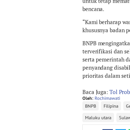
untuk tetap memat
bencana.
“Kami berharap wa
khususnya badan p
BNPB mengingatkan
terverifikasi dan 
serta pemerintah d
penyandang disabil
prioritas dalam se
Baca Juga:
Tol Pro
Oleh:
Rochimawati
BNPB
Filipina
G
Maluku utara
Sulaw