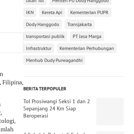
Jalan Tol
Menteri PU Dody Hanggodo
IKN
Kereta Api
Kementerian PUPR
Dody Hanggodo
Transjakarta
transportasi publik
PT Jasa Marga
Infrastruktur
Kementerian Perhubungan
Menhub Dudy Purwagandhi
n
Filipina,
BERITA TERPOPULER
Tol Prosiwangi Seksi 1 dan 2
a
Sepanjang 24 Km Siap
,
Beroperasi
ologi,
umlah