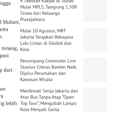
4 Sekolah Rakyat di Sulsel
ingga
Mulai MPLS, Tampung 1.508
Siswa dari Keluarga
Prasejahtera
l Muhari,
erta
Mulai 10 Agustus, MRT
n.
Jakarta Terapkan Rekayasa
Lalu Lintas di Glodok dan
 tenang,
Kota
pasi
Penumpang Commuter Line
i
Stasiun Citeras Banten Naik,
p dari
Dipicu Perumahan dan
Kawasan Wisata
kan
Menikmati Senja Jakarta dari
ra
Atas Bus Tanpa Atap “Open
ng lebih
Top Tour”, Mengubah Lampu
Kota Menjadi Cerita