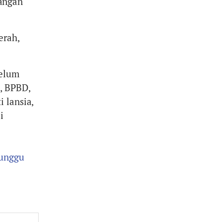
angan
erah,
belum
, BPBD,
 lansia,
i
nunggu