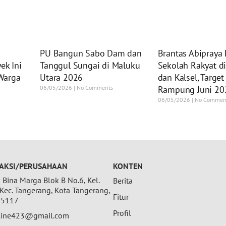
PU Bangun Sabo Dam dan
Brantas Abipraya
ek Ini
Tanggul Sungai di Maluku
Sekolah Rakyat di
Warga
Utara 2026
dan Kalsel, Target
06/05/2026
No Comments
Rampung Juni 20
06/05/2026
No Commen
AKSI/PERUSAHAAN
KONTEN
Bina Marga Blok B No.6, Kel.
Berita
 Kec. Tangerang, Kota Tangerang,
Fitur
15117
Profil
nline423@gmail.com