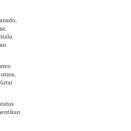
Manado,
sa,
ntalo
ian
aten
utara,
Kutai
status
hentikan