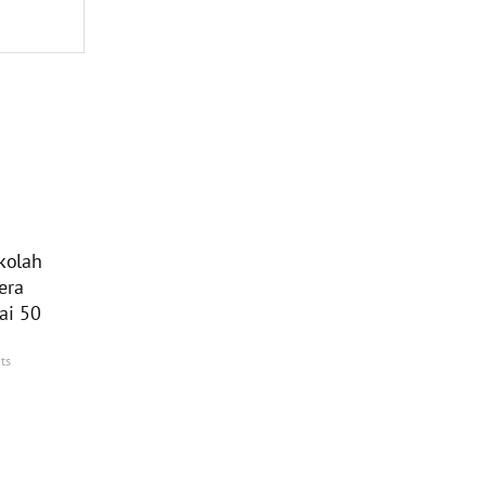
kolah
era
ai 50
ts