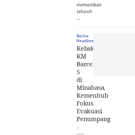
memastikan
seluruh
…
Berita
Headline
Kebakaran
KM
Barcelona
5
di
Minahasa,
Kemenhub
Fokus
Evakuasi
Penumpang
1
year