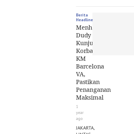
Berita
Headline
Menhub
Dudy
Kunjungi
Korban
KM
Barcelona
VA,
Pastikan
Penanganan
Maksimal
1
year
ago
JAKARTA,