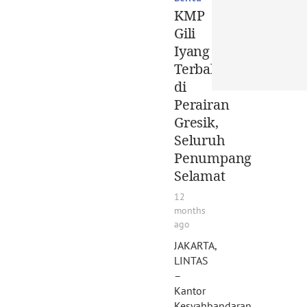
KMP
Gili
Iyang
Terbakar
di
Perairan
Gresik,
Seluruh
Penumpang
Selamat
12
months
ago
JAKARTA,
LINTAS
–
Kantor
Kesyahbandaran