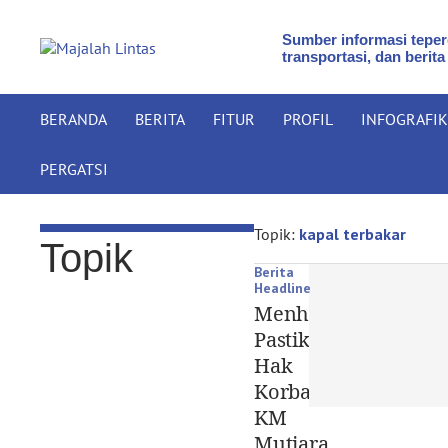
Sumber informasi teperc
transportasi, dan berita
BERANDA
BERITA
FITUR
PROFIL
INFOGRAFIK
PERGATSI
Topik:
kapal terbakar
Topik
Berita
Headline
Menhub
Pastikan
Hak
Korban
KM
Mutiara