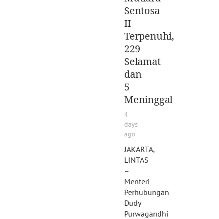
Sentosa
II
Terpenuhi,
229
Selamat
dan
5
Meninggal
4
days
ago
JAKARTA,
LINTAS
–
Menteri
Perhubungan
Dudy
Purwagandhi