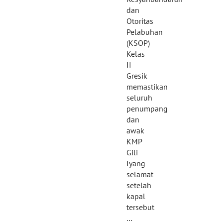
dan
Otoritas
Pelabuhan
(KSOP)
Kelas
II
Gresik
memastikan
seluruh
penumpang
dan
awak
KMP
Gili
Iyang
selamat
setelah
kapal
tersebut
…