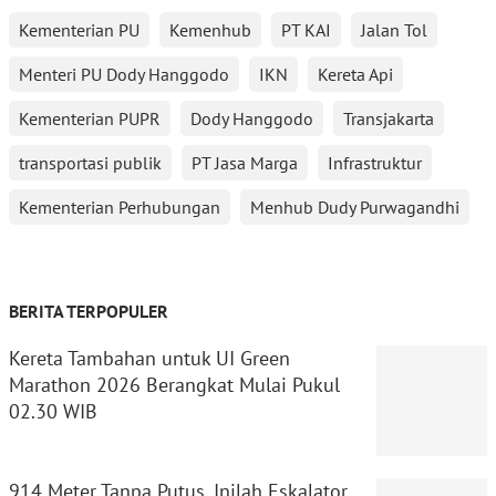
Kementerian PU
Kemenhub
PT KAI
Jalan Tol
Menteri PU Dody Hanggodo
IKN
Kereta Api
Kementerian PUPR
Dody Hanggodo
Transjakarta
transportasi publik
PT Jasa Marga
Infrastruktur
Kementerian Perhubungan
Menhub Dudy Purwagandhi
BERITA TERPOPULER
Kereta Tambahan untuk UI Green
Marathon 2026 Berangkat Mulai Pukul
02.30 WIB
914 Meter Tanpa Putus, Inilah Eskalator