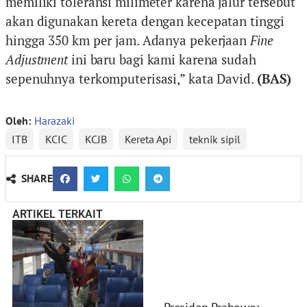
memiliki toleransi milimeter karena jalur tersebut
akan digunakan kereta dengan kecepatan tinggi
hingga 350 km per jam. Adanya pekerjaan
Fine
Adjustment
ini baru bagi kami karena sudah
sepenuhnya terkomputerisasi,” kata David.
(BAS)
Oleh:
Harazaki
ITB
KCIC
KCJB
Kereta Api
teknik sipil
SHARE
ARTIKEL TERKAIT