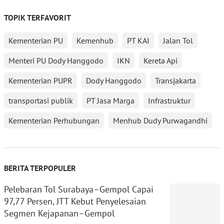
TOPIK TERFAVORIT
Kementerian PU
Kemenhub
PT KAI
Jalan Tol
Menteri PU Dody Hanggodo
IKN
Kereta Api
Kementerian PUPR
Dody Hanggodo
Transjakarta
transportasi publik
PT Jasa Marga
Infrastruktur
Kementerian Perhubungan
Menhub Dudy Purwagandhi
BERITA TERPOPULER
Pelebaran Tol Surabaya–Gempol Capai
97,77 Persen, JTT Kebut Penyelesaian
Segmen Kejapanan–Gempol