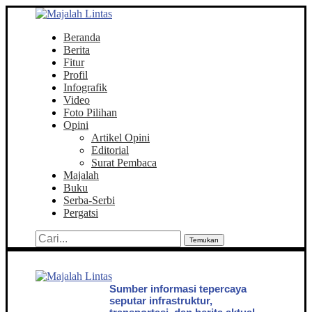
Beranda
Berita
Fitur
Profil
Infografik
Video
Foto Pilihan
Opini
Artikel Opini
Editorial
Surat Pembaca
Majalah
Buku
Serba-Serbi
Pergatsi
Temukan
Sumber informasi tepercaya
seputar infrastruktur,