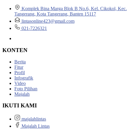
Komplek Bina Marga Blok B No.6, Kel. Cikokol, Kec.
Tangerang, Kota Tangerang, Banten 15117
lintasonline423@gmail.com
021-7226321
KONTEN
Berita
Fitur
Profil
Infografik
Video
Foto Pilihan
Majalah
IKUTI KAMI
majalahlintas
Majalah Lintas