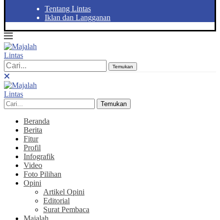
Tentang Lintas
Iklan dan Langganan
Temukan
Temukan
Beranda
Berita
Fitur
Profil
Infografik
Video
Foto Pilihan
Opini
Artikel Opini
Editorial
Surat Pembaca
Majalah