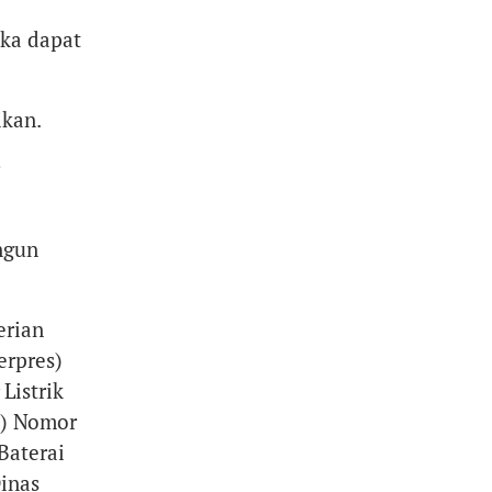
aka dapat
ikan.
ngun
erian
erpres)
Listrik
es) Nomor
Baterai
inas