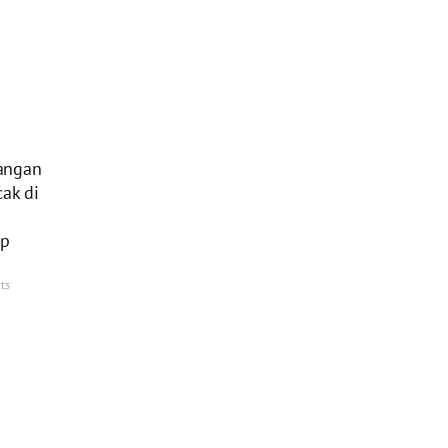
angan
cak di
p
ts