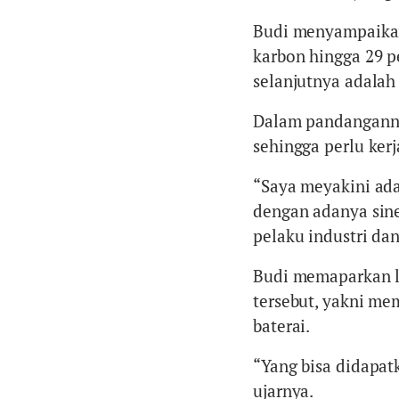
Budi menyampaikan
karbon hingga 29 pe
selanjutnya adalah 
Dalam pandanganny
sehingga perlu ker
“Saya meyakini ada
dengan adanya sine
pelaku industri da
Budi memaparkan l
tersebut, yakni me
baterai.
“Yang bisa didapat
ujarnya.