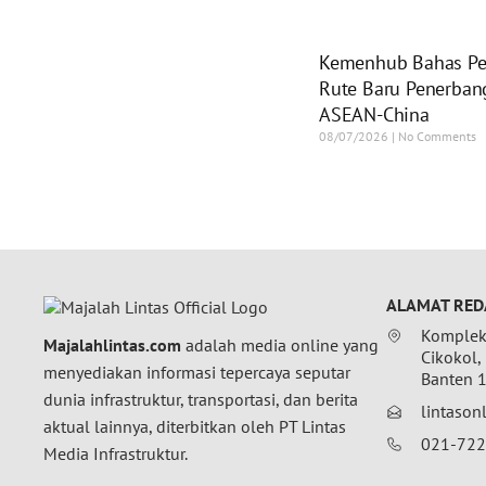
Kemenhub Bahas Pe
Rute Baru Penerban
ASEAN-China
08/07/2026
No Comments
ALAMAT RED
Komplek 
Majalahlintas.com
adalah media online yang
Cikokol,
menyediakan informasi tepercaya seputar
Banten 
dunia infrastruktur, transportasi, dan berita
lintaso
aktual lainnya, diterbitkan oleh PT Lintas
021-72
Media Infrastruktur.