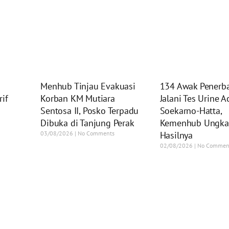
Menhub Tinjau Evakuasi
134 Awak Penerb
if
Korban KM Mutiara
Jalani Tes Urine A
Sentosa II, Posko Terpadu
Soekarno-Hatta,
Dibuka di Tanjung Perak
Kemenhub Ungka
03/08/2026
No Comments
Hasilnya
02/08/2026
No Commen