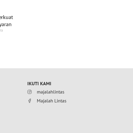
erkuat
yaran
ts
IKUTI KAMI
majalahlintas
Majalah Lintas