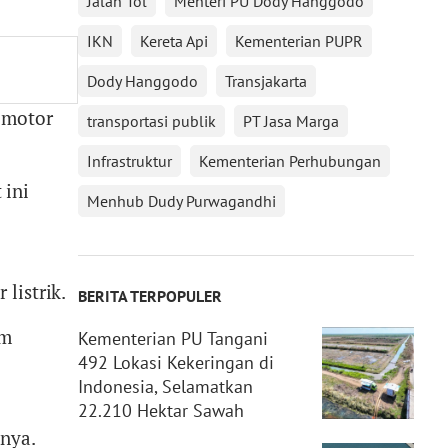
Jalan Tol
Menteri PU Dody Hanggodo
IKN
Kereta Api
Kementerian PUPR
Dody Hanggodo
Transjakarta
 motor
transportasi publik
PT Jasa Marga
Infrastruktur
Kementerian Perhubungan
 ini
Menhub Dudy Purwagandhi
listrik.
BERITA TERPOPULER
um
Kementerian PU Tangani
492 Lokasi Kekeringan di
Indonesia, Selamatkan
22.210 Hektar Sawah
anya.