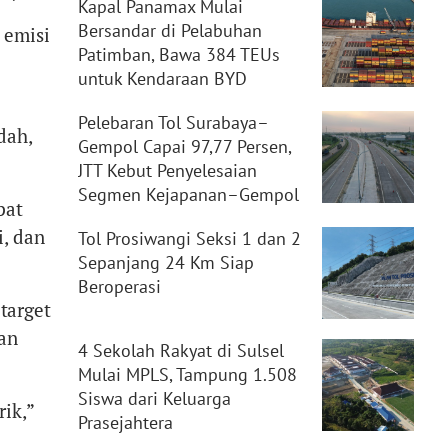
Kapal Panamax Mulai
Bersandar di Pelabuhan
 emisi
Patimban, Bawa 384 TEUs
untuk Kendaraan BYD
Pelebaran Tol Surabaya–
dah,
Gempol Capai 97,77 Persen,
JTT Kebut Penyelesaian
Segmen Kejapanan–Gempol
pat
i, dan
Tol Prosiwangi Seksi 1 dan 2
Sepanjang 24 Km Siap
Beroperasi
target
ian
4 Sekolah Rakyat di Sulsel
Mulai MPLS, Tampung 1.508
Siswa dari Keluarga
ik,”
Prasejahtera