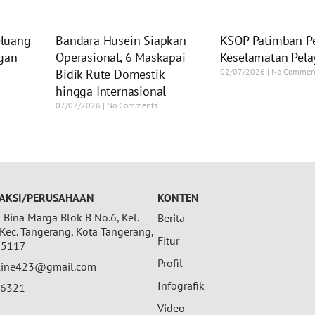
luang
Bandara Husein Siapkan
KSOP Patimban P
gan
Operasional, 6 Maskapai
Keselamatan Pela
Bidik Rute Domestik
02/07/2026
No Commen
hingga Internasional
07/07/2026
No Comments
AKSI/PERUSAHAAN
KONTEN
Bina Marga Blok B No.6, Kel.
Berita
 Kec. Tangerang, Kota Tangerang,
Fitur
15117
Profil
nline423@gmail.com
Infografik
26321
Video