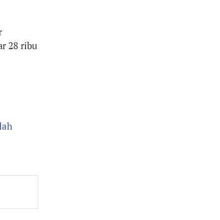
r
r 28 ribu
lah