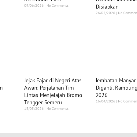
09/06/2026
No Comments
Disiapkan
26/05/2026
No Commen
Jejak Fajar di Negeri Atas
Jembatan Manyar 
an
Awan: Perjalanan Tim
Diganti, Rampung
m
Lintas Menjelajah Bromo
2026
Tengger Semeru
16/04/2026
No Commen
15/05/2026
No Comments