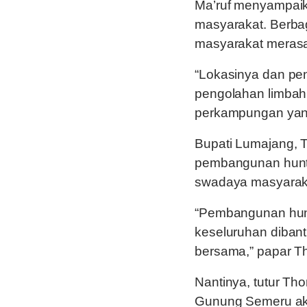
Ma’ruf menyampaik
masyarakat. Berbag
masyarakat meras
“Lokasinya dan pen
pengolahan limbah
perkampungan yang
Bupati Lumajang, 
pembangunan hunta
swadaya masyarak
“Pembangunan hunt
keseluruhan diban
bersama,” papar Th
Nantinya, tutur Th
Gunung Semeru aka