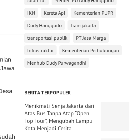
Jalan Tol
Menteri PU Dody Hanggodo
IKN
Kereta Api
Kementerian PUPR
Dody Hanggodo
Transjakarta
transportasi publik
PT Jasa Marga
Infrastruktur
Kementerian Perhubungan
nian
Menhub Dudy Purwagandhi
, Jawa
 Desa
BERITA TERPOPULER
Menikmati Senja Jakarta dari
Atas Bus Tanpa Atap “Open
Top Tour”, Mengubah Lampu
Kota Menjadi Cerita
 sudah