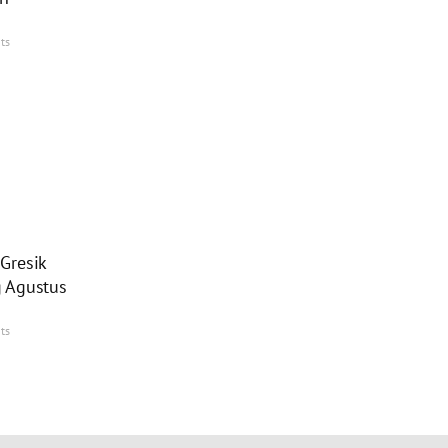
ts
Gresik
 Agustus
ts