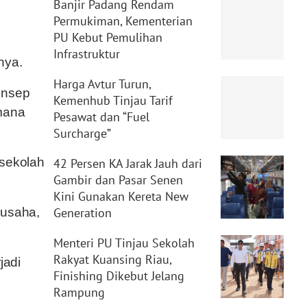
Banjir Padang Rendam
Permukiman, Kementerian
PU Kebut Pemulihan
Infrastruktur
nya.
Harga Avtur Turun,
onsep
Kemenhub Tinjau Tarif
imana
Pesawat dan “Fuel
Surcharge”
 sekolah
42 Persen KA Jarak Jauh dari
Gambir dan Pasar Senen
Kini Gunakan Kereta New
 usaha,
Generation
Menteri PU Tinjau Sekolah
Rakyat Kuansing Riau,
jadi
Finishing Dikebut Jelang
Rampung