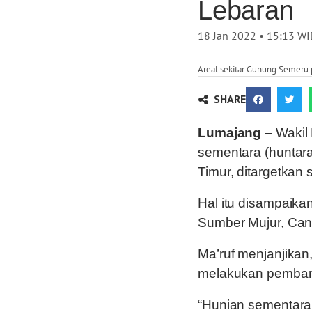
Lebaran
18 Jan 2022 • 15:13
WI
Areal sekitar Gunung Semeru 
SHARE
Lumajang –
Wakil
sementara (huntar
Timur, ditargetkan 
Hal itu disampaik
Sumber Mujur, Cand
Ma’ruf menjanjikan
melakukan pemban
“Hunian sementara