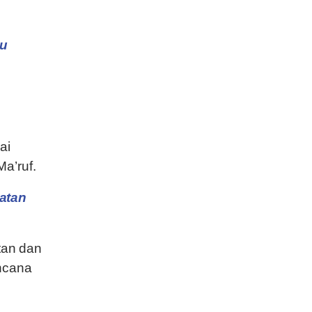
tu
ai
a’ruf.
atan
tan dan
encana