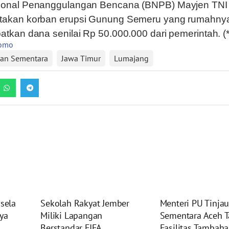
ional Penanggulangan Bencana (BNPB) Mayjen TNI
takan korban erupsi Gunung Semeru yang rumahnya
tkan dana senilai Rp 50.000.000 dari pemerintah. (*
nomo
an Sementara
Jawa Timur
Lumajang
nsela
Sekolah Rakyat Jember
Menteri PU Tinja
ya
Miliki Lapangan
Sementara Aceh T
Berstandar FIFA
Fasilitas Tambah