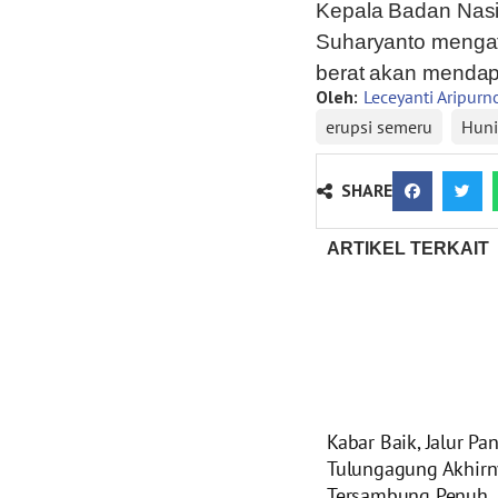
Kepala Badan Nas
Suharyanto menga
berat akan mendapa
Oleh:
Leceyanti Aripur
erupsi semeru
Huni
SHARE
ARTIKEL TERKAIT
Kabar Baik, Jalur Pa
Tulungagung Akhirn
Tersambung Penuh