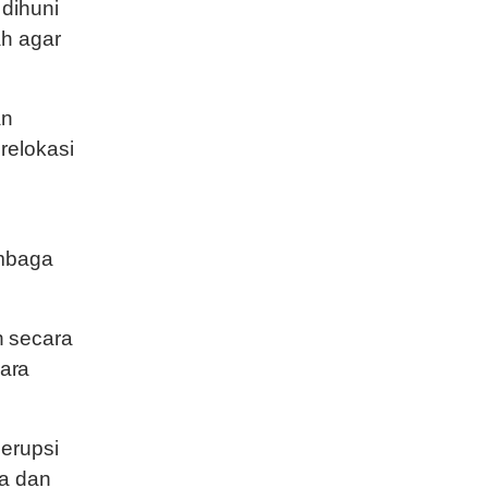
dihuni
ah agar
an
relokasi
embaga
n secara
ara
erupsi
ta dan