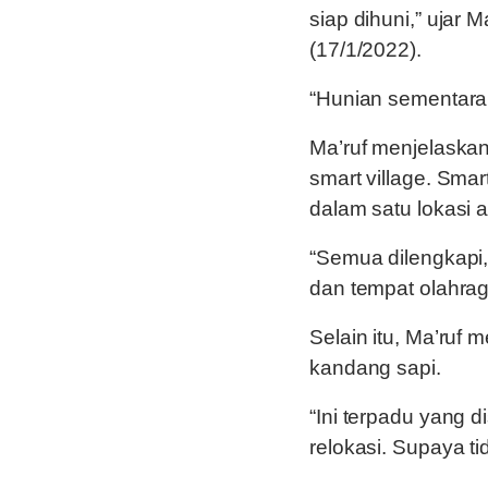
siap dihuni,” ujar 
(17/1/2022).
“Hunian sementara 
Ma’ruf menjelaska
smart village. Sma
dalam satu lokasi 
“Semua dilengkapi, 
dan tempat olahrag
Selain itu, Ma’ruf 
kandang sapi.
“Ini terpadu yang d
relokasi. Supaya ti