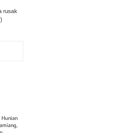
 rusak
)
u Hunian
amiang,
an