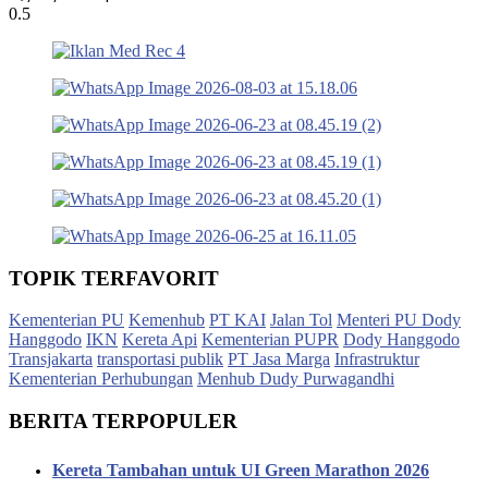
TOPIK TERFAVORIT
Kementerian PU
Kemenhub
PT KAI
Jalan Tol
Menteri PU Dody
Hanggodo
IKN
Kereta Api
Kementerian PUPR
Dody Hanggodo
Transjakarta
transportasi publik
PT Jasa Marga
Infrastruktur
Kementerian Perhubungan
Menhub Dudy Purwagandhi
BERITA TERPOPULER
Kereta Tambahan untuk UI Green Marathon 2026