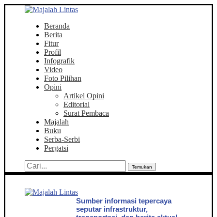
Beranda
Berita
Fitur
Profil
Infografik
Video
Foto Pilihan
Opini
Artikel Opini
Editorial
Surat Pembaca
Majalah
Buku
Serba-Serbi
Pergatsi
Temukan
Sumber informasi tepercaya
seputar infrastruktur,