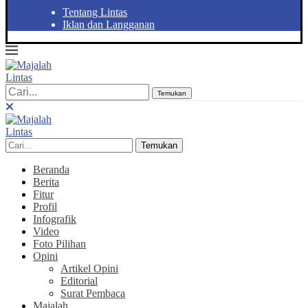
Tentang Lintas
Iklan dan Langganan
Temukan
Temukan
Beranda
Berita
Fitur
Profil
Infografik
Video
Foto Pilihan
Opini
Artikel Opini
Editorial
Surat Pembaca
Majalah