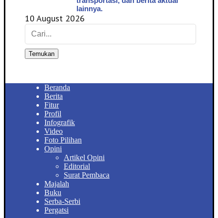
transportasi, dan berita aktual
lainnya.
10 August 2026
Temukan
Beranda
Berita
Fitur
Profil
Infografik
Video
Foto Pilihan
Opini
Artikel Opini
Editorial
Surat Pembaca
Majalah
Buku
Serba-Serbi
Pergatsi