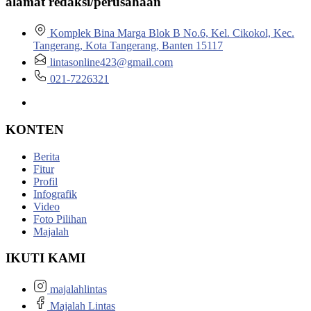
alamat redaksi/perusahaan
Komplek Bina Marga Blok B No.6, Kel. Cikokol, Kec.
Tangerang, Kota Tangerang, Banten 15117
lintasonline423@gmail.com
021-7226321
KONTEN
Berita
Fitur
Profil
Infografik
Video
Foto Pilihan
Majalah
IKUTI KAMI
majalahlintas
Majalah Lintas