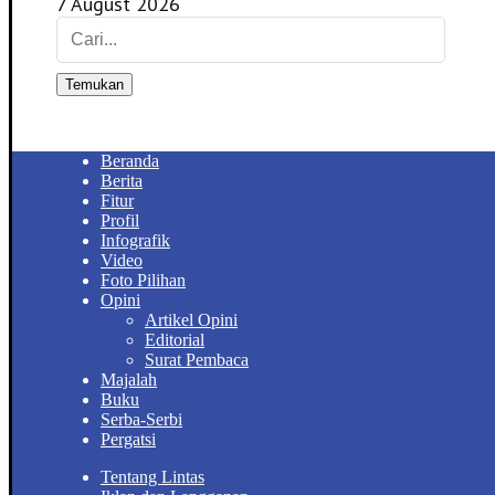
7 August 2026
Temukan
Beranda
Berita
Fitur
Profil
Infografik
Video
Foto Pilihan
Opini
Artikel Opini
Editorial
Surat Pembaca
Majalah
Buku
Serba-Serbi
Pergatsi
Tentang Lintas