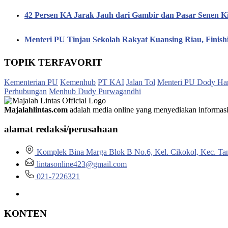
42 Persen KA Jarak Jauh dari Gambir dan Pasar Senen K
Menteri PU Tinjau Sekolah Rakyat Kuansing Riau, Finis
TOPIK TERFAVORIT
Kementerian PU
Kemenhub
PT KAI
Jalan Tol
Menteri PU Dody Ha
Perhubungan
Menhub Dudy Purwagandhi
Majalahlintas.com
adalah media online yang menyediakan informasi tep
alamat redaksi/perusahaan
Komplek Bina Marga Blok B No.6, Kel. Cikokol, Kec. Ta
lintasonline423@gmail.com
021-7226321
KONTEN