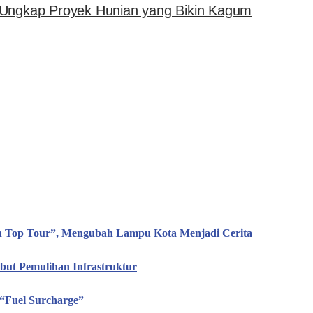
 Ungkap Proyek Hunian yang Bikin Kagum
en Top Tour”, Mengubah Lampu Kota Menjadi Cerita
ut Pemulihan Infrastruktur
“Fuel Surcharge”