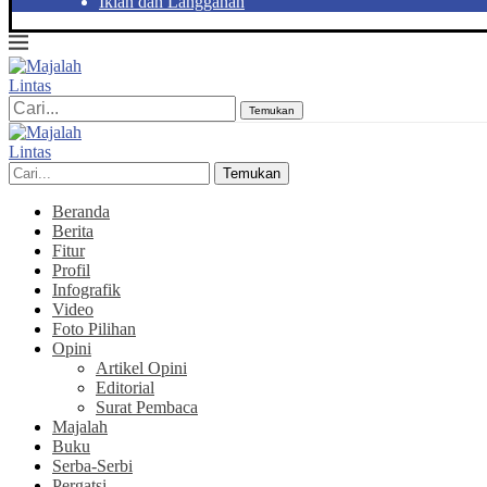
Iklan dan Langganan
Temukan
Temukan
Beranda
Berita
Fitur
Profil
Infografik
Video
Foto Pilihan
Opini
Artikel Opini
Editorial
Surat Pembaca
Majalah
Buku
Serba-Serbi
Pergatsi