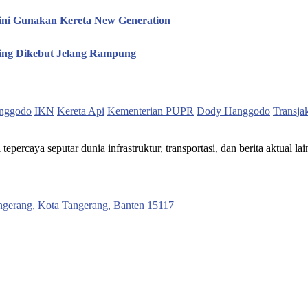
ini Gunakan Kereta New Generation
hing Dikebut Jelang Rampung
nggodo
IKN
Kereta Api
Kementerian PUPR
Dody Hanggodo
Transja
ercaya seputar dunia infrastruktur, transportasi, dan berita aktual lai
ngerang, Kota Tangerang, Banten 15117