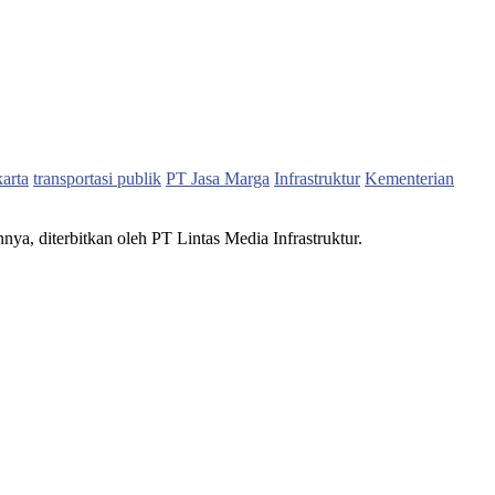
karta
transportasi publik
PT Jasa Marga
Infrastruktur
Kementerian
nnya, diterbitkan oleh PT Lintas Media Infrastruktur.