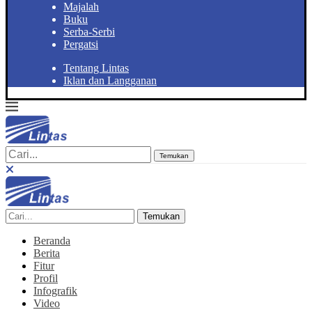
Majalah
Buku
Serba-Serbi
Pergatsi
Tentang Lintas
Iklan dan Langganan
Temukan
Temukan
Beranda
Berita
Fitur
Profil
Infografik
Video