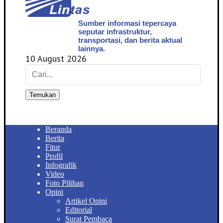
Sumber informasi tepercaya
seputar infrastruktur,
transportasi, dan berita aktual
lainnya.
10 August 2026
Temukan
Beranda
Berita
Fitur
Profil
Infografik
Video
Foto Pilihan
Opini
Artikel Opini
Editorial
Surat Pembaca