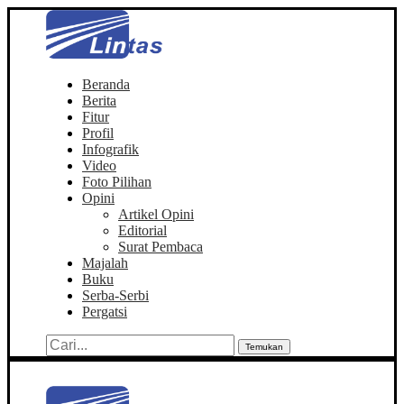
Beranda
Berita
Fitur
Profil
Infografik
Video
Foto Pilihan
Opini
Artikel Opini
Editorial
Surat Pembaca
Majalah
Buku
Serba-Serbi
Pergatsi
Temukan