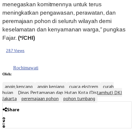
menegaskan komitmennya untuk terus
meningkatkan pengawasan, perawatan, dan
peremajaan pohon di seluruh wilayah demi
keselamatan dan kenyamanan warga,” pungkas
Fajar.
(*/CHI)
287 Views
Rochimawati
Oleh:
angin kencang
angin kenjang
cuaca ekstrem
curah
hujan
Dinas Pertamanan dan Hutan Kota (Distamhut) DKI
Jakarta
peremajaan pohon
pohon tumbang
Share