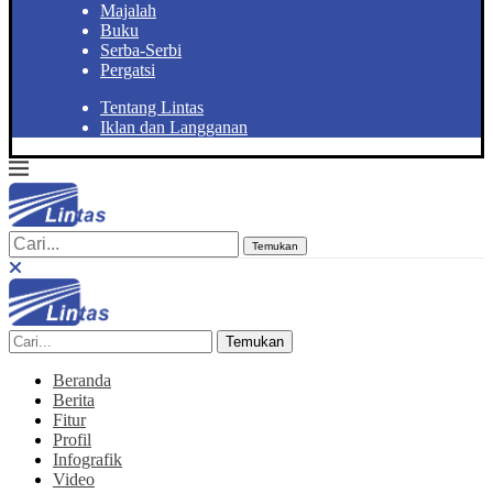
Majalah
Buku
Serba-Serbi
Pergatsi
Tentang Lintas
Iklan dan Langganan
Temukan
Temukan
Beranda
Berita
Fitur
Profil
Infografik
Video