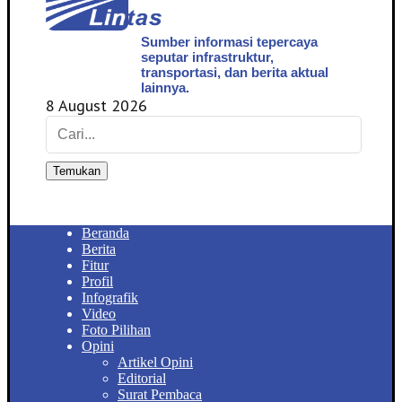
Sumber informasi tepercaya
seputar infrastruktur,
transportasi, dan berita aktual
lainnya.
8 August 2026
Temukan
Beranda
Berita
Fitur
Profil
Infografik
Video
Foto Pilihan
Opini
Artikel Opini
Editorial
Surat Pembaca