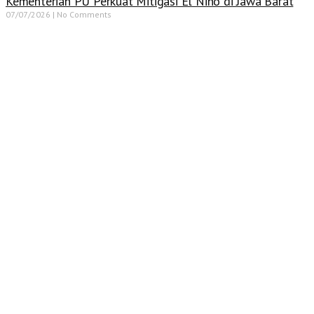
Kementerian PU Perkuat Mitigasi El Nino di Jawa Barat
07/07/2026
No Comments