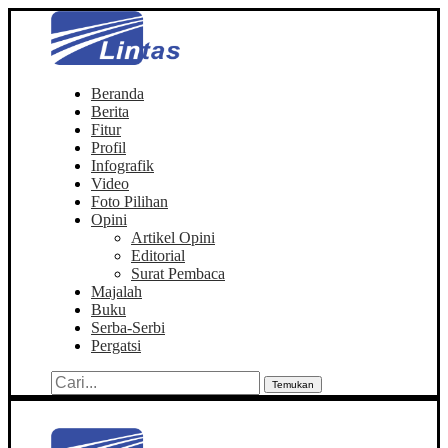
Beranda
Berita
Fitur
Profil
Infografik
Video
Foto Pilihan
Opini
Artikel Opini
Editorial
Surat Pembaca
Majalah
Buku
Serba-Serbi
Pergatsi
Temukan