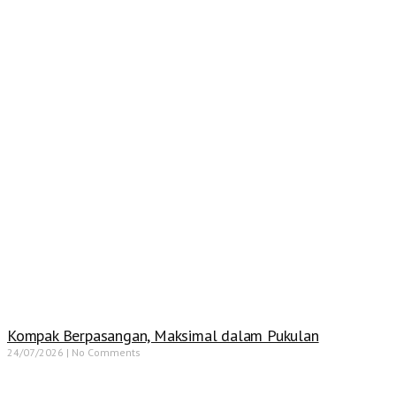
Kompak Berpasangan, Maksimal dalam Pukulan
24/07/2026
No Comments