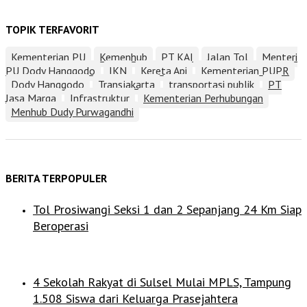
TOPIK TERFAVORIT
Kementerian PU
Kemenhub
PT KAI
Jalan Tol
Menteri
PU Dody Hanggodo
IKN
Kereta Api
Kementerian PUPR
Dody Hanggodo
Transjakarta
transportasi publik
PT
Jasa Marga
Infrastruktur
Kementerian Perhubungan
Menhub Dudy Purwagandhi
BERITA TERPOPULER
Tol Prosiwangi Seksi 1 dan 2 Sepanjang 24 Km Siap
Beroperasi
4 Sekolah Rakyat di Sulsel Mulai MPLS, Tampung
1.508 Siswa dari Keluarga Prasejahtera