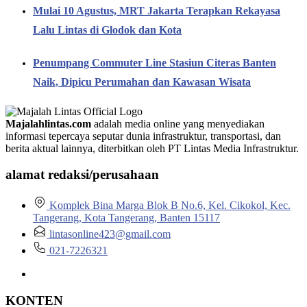
Mulai 10 Agustus, MRT Jakarta Terapkan Rekayasa
Lalu Lintas di Glodok dan Kota
Penumpang Commuter Line Stasiun Citeras Banten
Naik, Dipicu Perumahan dan Kawasan Wisata
Majalahlintas.com
adalah media online yang menyediakan
informasi tepercaya seputar dunia infrastruktur, transportasi, dan
berita aktual lainnya, diterbitkan oleh PT Lintas Media Infrastruktur.
alamat redaksi/perusahaan
Komplek Bina Marga Blok B No.6, Kel. Cikokol, Kec.
Tangerang, Kota Tangerang, Banten 15117
lintasonline423@gmail.com
021-7226321
KONTEN