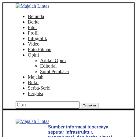
Beranda
Berita
Fitur
Profil
Infografik
Video
Foto Pilihan
Opini
Artikel Opini
Editorial
Surat Pembaca
Majalah
Buku
Serba-Serbi
Pergatsi
Temukan
Sumber informasi tepercaya
seputar infrastruktur,