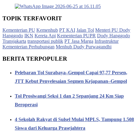
TOPIK TERFAVORIT
Kementerian PU
Kemenhub
PT KAI
Jalan Tol
Menteri PU Dody
Hanggodo
IKN
Kereta Api
Kementerian PUPR
Dody Hanggodo
Transjakarta
transportasi publik
PT Jasa Marga
Infrastruktur
Kementerian Perhubungan
Menhub Dudy Purwagandhi
BERITA TERPOPULER
Pelebaran Tol Surabaya–Gempol Capai 97,77 Persen,
JTT Kebut Penyelesaian Segmen Kejapanan–Gempol
Tol Prosiwangi Seksi 1 dan 2 Sepanjang 24 Km Siap
Beroperasi
4 Sekolah Rakyat di Sulsel Mulai MPLS, Tampung 1.508
Siswa dari Keluarga Prasejahtera