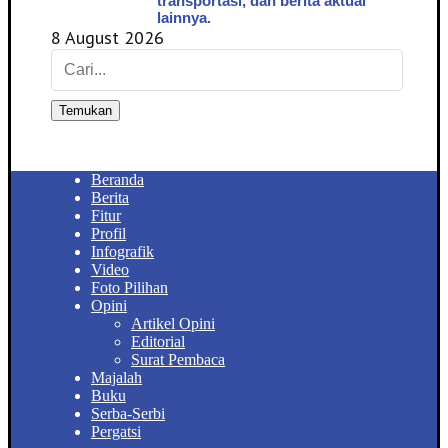
transportasi, dan berita aktual
lainnya.
8 August 2026
Temukan
Beranda
Berita
Fitur
Profil
Infografik
Video
Foto Pilihan
Opini
Artikel Opini
Editorial
Surat Pembaca
Majalah
Buku
Serba-Serbi
Pergatsi