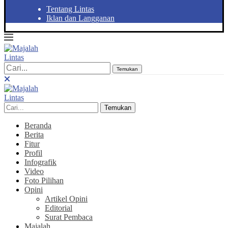
Tentang Lintas
Iklan dan Langganan
Temukan
Temukan
Beranda
Berita
Fitur
Profil
Infografik
Video
Foto Pilihan
Opini
Artikel Opini
Editorial
Surat Pembaca
Majalah