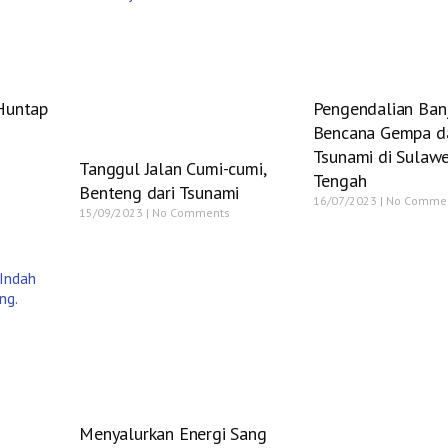
Huntap
Pengendalian Banj
Bencana Gempa d
Tsunami di Sulawe
Tanggul Jalan Cumi-cumi,
Tengah
Benteng dari Tsunami
16/07/2023
No Comme
15/09/2023
No Comments
Menyalurkan Energi Sang