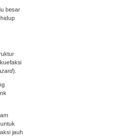
lu besar
 hidup
ruktur
ikuefaksi
azard
).
ng
ank
alam
 untuk
aksi jauh