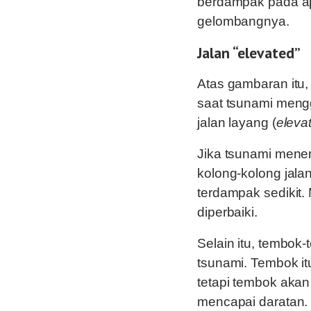
berdampak pada ap
gelombangnya.
Jalan “elevated”
Atas gambaran itu, 
saat tsunami men
jalan layang (
eleva
Jika tsunami mene
kolong-kolong jalan
terdampak sedikit.
diperbaiki.
Selain itu, tembok
tsunami. Tembok i
tetapi tembok akan
mencapai daratan.