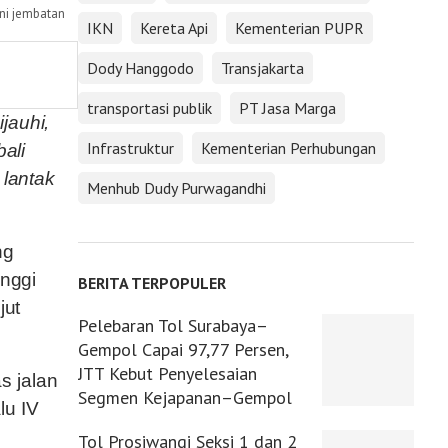
ni jembatan
IKN
Kereta Api
Kementerian PUPR
Dody Hanggodo
Transjakarta
transportasi publik
PT Jasa Marga
jauhi,
Infrastruktur
Kementerian Perhubungan
ali
 lantak
Menhub Dudy Purwagandhi
ng
inggi
BERITA TERPOPULER
jut
Pelebaran Tol Surabaya–
Gempol Capai 97,77 Persen,
JTT Kebut Penyelesaian
s jalan
Segmen Kejapanan–Gempol
lu IV
Tol Prosiwangi Seksi 1 dan 2