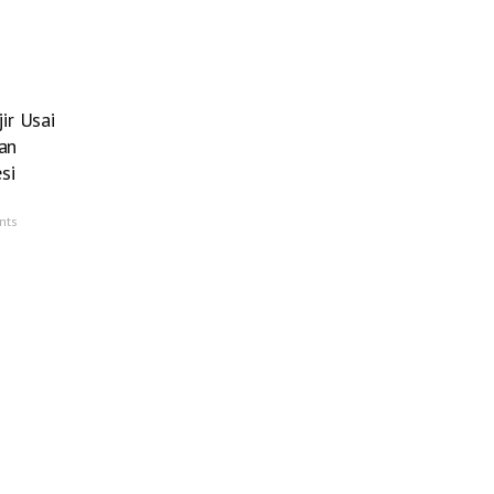
ir Usai
an
si
nts