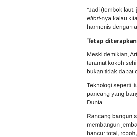
“Jadi (tembok laut,
effort
-nya kalau ki
harmonis dengan al
Tetap diterapkan
Meski demikian, Ar
teramat kokoh sehi
bukan tidak dapat 
Teknologi seperti 
pancang yang bany
Dunia.
Rancang bangun sep
membangun jembata
hancur total, robo