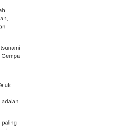
lah
ran,
kan
 tsunami
i. Gempa
Teluk
i adalah
 paling