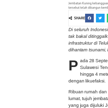
Jembatan Kuning kebanggaan
tersebut telah dibangun kem
SHARE
Di seluruh Indonesi
tak bakal ditingg
infrastruktur di Te
dihantam tsunami,
P
ada 28 Sept
Sulawesi Ten
hingga 4 mete
dengan likuefaksi.
Ribuan rumah dan b
lumat, tujuh jemba
yang juga dijuluki