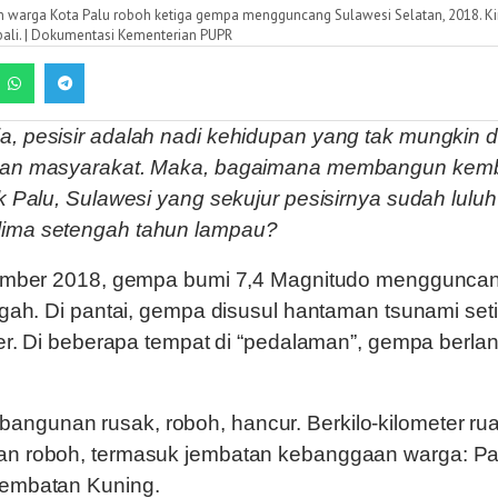
 warga Kota Palu roboh ketiga gempa mengguncang Sulawesi Selatan, 2018. Ki
bali. | Dokumentasi Kementerian PUPR
a, pesisir adalah nadi kehidupan yang tak mungkin di
alkan masyarakat. Maka, bagaimana membangun kemb
luk Palu, Sulawesi yang sekujur pesisirnya sudah luluh
 lima setengah tahun lampau?
ember 2018, gempa bumi 7,4 Magnitudo menggunca
gah. Di pantai, gempa disusul hantaman tsunami set
r. Di beberapa tempat di “pedalaman”, gempa berlan
angunan rusak, roboh, hancur. Berkilo-kilometer rua
tan roboh, termasuk jembatan kebanggaan warga: Pa
 Jembatan Kuning.