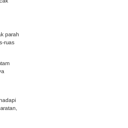
ncak
ak parah
s-ruas
ntam
ya
ghadapi
aratan,