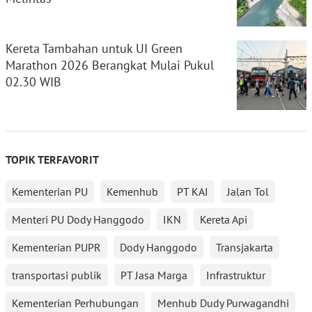
Kereta Tambahan untuk UI Green
Marathon 2026 Berangkat Mulai Pukul
02.30 WIB
TOPIK TERFAVORIT
Kementerian PU
Kemenhub
PT KAI
Jalan Tol
Menteri PU Dody Hanggodo
IKN
Kereta Api
Kementerian PUPR
Dody Hanggodo
Transjakarta
transportasi publik
PT Jasa Marga
Infrastruktur
Kementerian Perhubungan
Menhub Dudy Purwagandhi