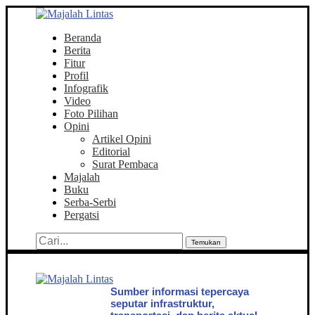
Beranda
Berita
Fitur
Profil
Infografik
Video
Foto Pilihan
Opini
Artikel Opini
Editorial
Surat Pembaca
Majalah
Buku
Serba-Serbi
Pergatsi
Temukan
Sumber informasi tepercaya
seputar infrastruktur,