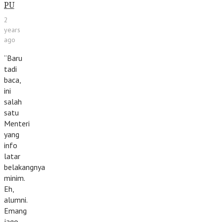
PU
2
years
ago
“Baru
tadi
baca,
ini
salah
satu
Menteri
yang
info
latar
belakangnya
minim.
Eh,
alumni.
Emang
jago