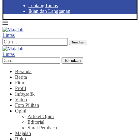
Tentang Lintas
Iklan dan Langganan
Temukan
Temukan
Beranda
Berita
Fitur
Profil
Infografik
Video
Foto Pilihan
Opini
Artikel Opini
Editorial
Surat Pembaca
Majalah
Buku