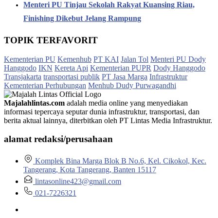
Menteri PU Tinjau Sekolah Rakyat Kuansing Riau,
Finishing Dikebut Jelang Rampung
TOPIK TERFAVORIT
Kementerian PU
Kemenhub
PT KAI
Jalan Tol
Menteri PU Dody
Hanggodo
IKN
Kereta Api
Kementerian PUPR
Dody Hanggodo
Transjakarta
transportasi publik
PT Jasa Marga
Infrastruktur
Kementerian Perhubungan
Menhub Dudy Purwagandhi
Majalahlintas.com
adalah media online yang menyediakan
informasi tepercaya seputar dunia infrastruktur, transportasi, dan
berita aktual lainnya, diterbitkan oleh PT Lintas Media Infrastruktur.
alamat redaksi/perusahaan
Komplek Bina Marga Blok B No.6, Kel. Cikokol, Kec.
Tangerang, Kota Tangerang, Banten 15117
lintasonline423@gmail.com
021-7226321