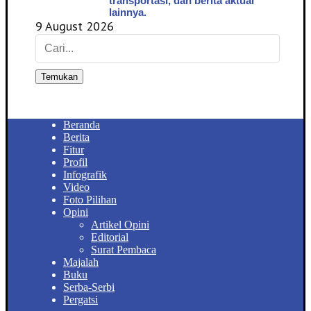
transportasi, dan berita aktual
lainnya.
9 August 2026
Temukan
Beranda
Berita
Fitur
Profil
Infografik
Video
Foto Pilihan
Opini
Artikel Opini
Editorial
Surat Pembaca
Majalah
Buku
Serba-Serbi
Pergatsi