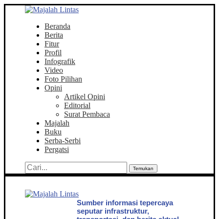
Beranda
Berita
Fitur
Profil
Infografik
Video
Foto Pilihan
Opini
Artikel Opini
Editorial
Surat Pembaca
Majalah
Buku
Serba-Serbi
Pergatsi
Temukan
Sumber informasi tepercaya
seputar infrastruktur,