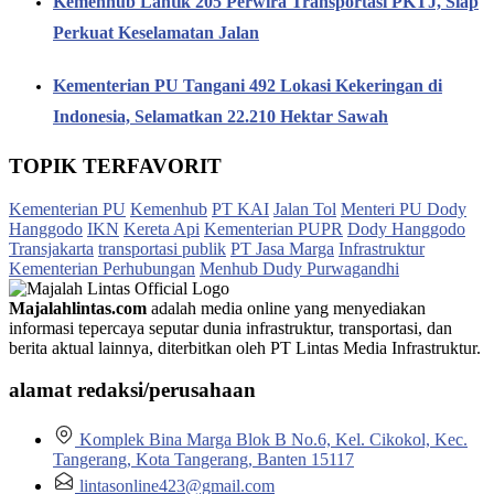
Kemenhub Lantik 205 Perwira Transportasi PKTJ, Siap
Perkuat Keselamatan Jalan
Kementerian PU Tangani 492 Lokasi Kekeringan di
Indonesia, Selamatkan 22.210 Hektar Sawah
TOPIK TERFAVORIT
Kementerian PU
Kemenhub
PT KAI
Jalan Tol
Menteri PU Dody
Hanggodo
IKN
Kereta Api
Kementerian PUPR
Dody Hanggodo
Transjakarta
transportasi publik
PT Jasa Marga
Infrastruktur
Kementerian Perhubungan
Menhub Dudy Purwagandhi
Majalahlintas.com
adalah media online yang menyediakan
informasi tepercaya seputar dunia infrastruktur, transportasi, dan
berita aktual lainnya, diterbitkan oleh PT Lintas Media Infrastruktur.
alamat redaksi/perusahaan
Komplek Bina Marga Blok B No.6, Kel. Cikokol, Kec.
Tangerang, Kota Tangerang, Banten 15117
lintasonline423@gmail.com