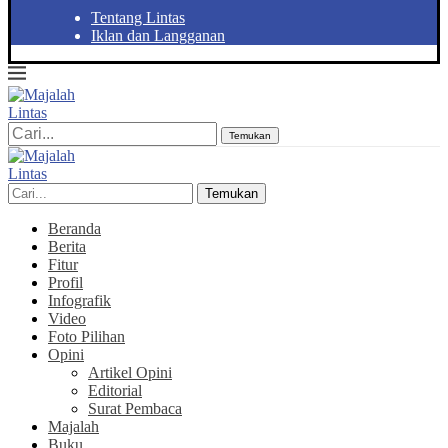
Tentang Lintas
Iklan dan Langganan
Temukan
Temukan
Beranda
Berita
Fitur
Profil
Infografik
Video
Foto Pilihan
Opini
Artikel Opini
Editorial
Surat Pembaca
Majalah
Buku