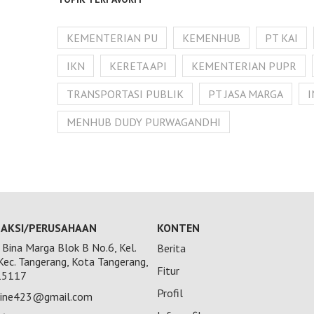
KEMENTERIAN PU
KEMENHUB
PT KAI
IKN
KERETA API
KEMENTERIAN PUPR
TRANSPORTASI PUBLIK
PT JASA MARGA
MENHUB DUDY PURWAGANDHI
AKSI/PERUSAHAAN
KONTEN
Bina Marga Blok B No.6, Kel.
Berita
 Kec. Tangerang, Kota Tangerang,
Fitur
15117
Profil
nline423@gmail.com