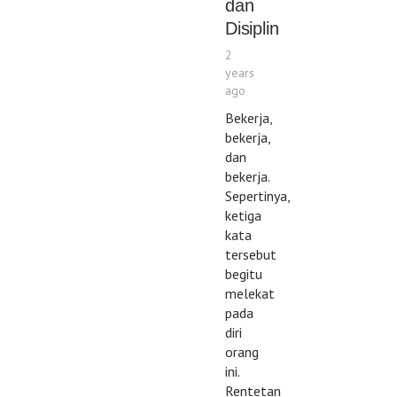
dan
Disiplin
2
years
ago
Bekerja,
bekerja,
dan
bekerja.
Sepertinya,
ketiga
kata
tersebut
begitu
melekat
pada
diri
orang
ini.
Rentetan