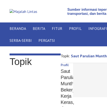
Sumber informasi teperc
transportasi, dan berita
BERANDA
BERITA
FITUR
PROFIL
INFOGRAF
SERBA-SERBI
PERGATSI
Topik:
Saut Parulian Munt
Topik
Profil
Saut
Parulian
Munthe:
Bekerja,
Kerja
Keras,