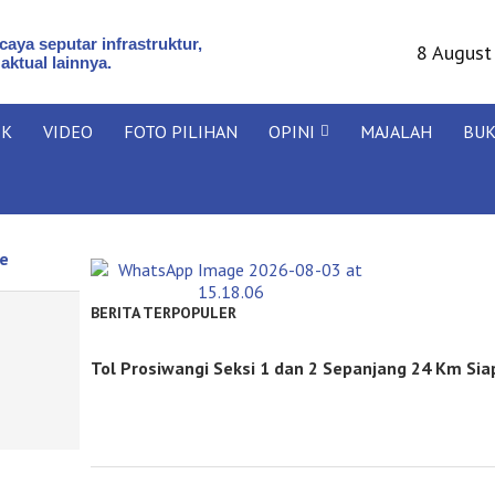
aya seputar infrastruktur,
8 August
 aktual lainnya.
IK
VIDEO
FOTO PILIHAN
OPINI
MAJALAH
BU
he
BERITA TERPOPULER
Tol Prosiwangi Seksi 1 dan 2 Sepanjang 24 Km Sia