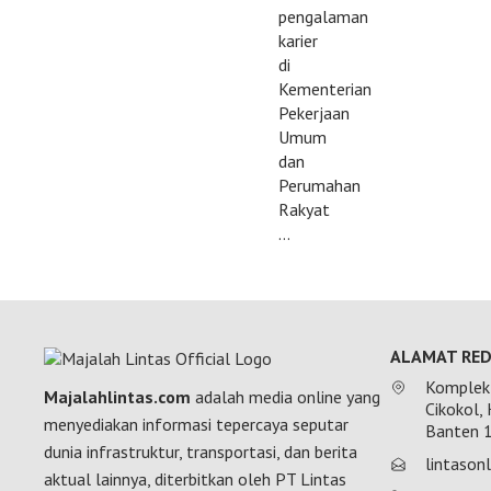
pengalaman
karier
di
Kementerian
Pekerjaan
Umum
dan
Perumahan
Rakyat
…
ALAMAT RED
Komplek 
Majalahlintas.com
adalah media online yang
Cikokol,
menyediakan informasi tepercaya seputar
Banten 
dunia infrastruktur, transportasi, dan berita
lintaso
aktual lainnya, diterbitkan oleh PT Lintas