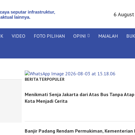
aya seputar infrastruktur,
6 August
 aktual lainnya.
IK
VIDEO
FOTO PILIHAN
OPINI
MAJALAH
BU
BERITA TERPOPULER
Menikmati Senja Jakarta dari Atas Bus Tanpa Ata
Kota Menjadi Cerita
Banjir Padang Rendam Permukiman, Kementerian P