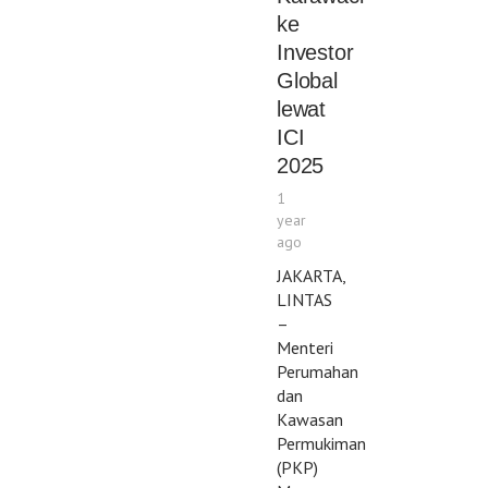
ke
Investor
Global
lewat
ICI
2025
1
year
ago
JAKARTA,
LINTAS
–
Menteri
Perumahan
dan
Kawasan
Permukiman
(PKP)