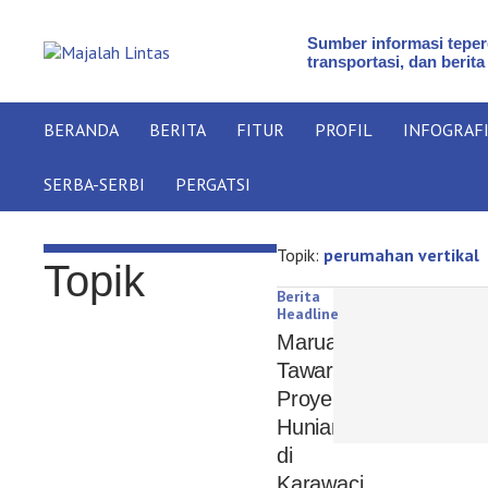
Sumber informasi teperc
transportasi, dan berita
BERANDA
BERITA
FITUR
PROFIL
INFOGRAF
SERBA-SERBI
PERGATSI
Topik:
perumahan vertikal
Topik
Berita
Headline
Maruarar
Tawarkan
Proyek
Hunian
di
Karawaci