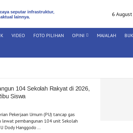
aya seputar infrastruktur,
6 August
 aktual lainnya.
IK
VIDEO
FOTO PILIHAN
OPINI
MAJALAH
BU
ngun 104 Sekolah Rakyat di 2026,
ibu Siswa
ian Pekerjaan Umum (PU) tancap gas
n lewat pembangunan 104 unit Sekolah
 PU Dody Hanggodo …