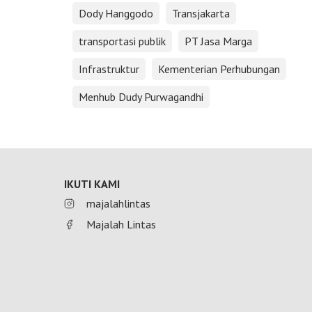
Dody Hanggodo
Transjakarta
transportasi publik
PT Jasa Marga
Infrastruktur
Kementerian Perhubungan
Menhub Dudy Purwagandhi
IKUTI KAMI
majalahlintas
Majalah Lintas