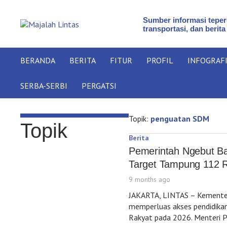
Sumber informasi teperc
transportasi, dan berita
BERANDA
BERITA
FITUR
PROFIL
INFOGRAF
SERBA-SERBI
PERGATSI
Topik:
penguatan SDM
Topik
Berita
Pemerintah Ngebut Ba
Target Tampung 112 R
9 months ago
JAKARTA, LINTAS – Kementer
memperluas akses pendidika
Rakyat pada 2026. Menteri