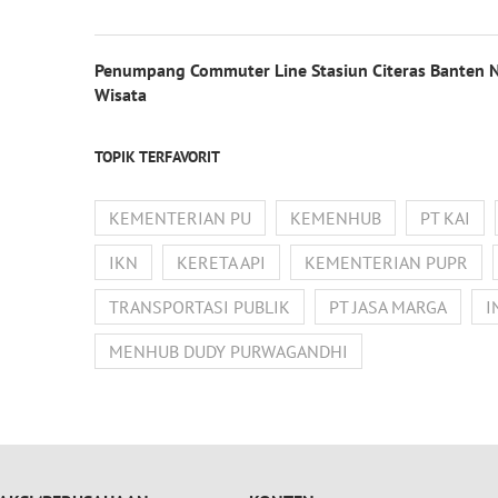
Penumpang Commuter Line Stasiun Citeras Banten 
Wisata
TOPIK TERFAVORIT
KEMENTERIAN PU
KEMENHUB
PT KAI
IKN
KERETA API
KEMENTERIAN PUPR
TRANSPORTASI PUBLIK
PT JASA MARGA
I
MENHUB DUDY PURWAGANDHI