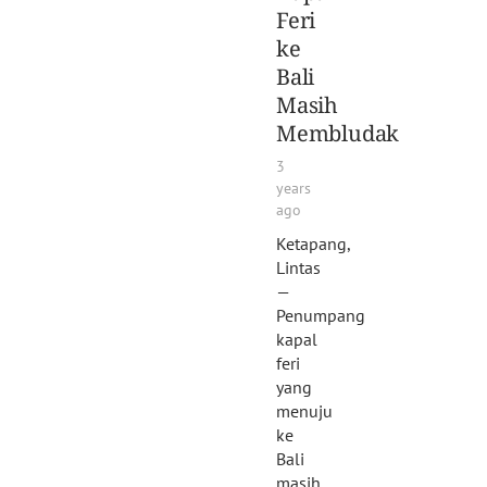
Feri
ke
Bali
Masih
Membludak
3
years
ago
Ketapang,
Lintas
—
Penumpang
kapal
feri
yang
menuju
ke
Bali
masih