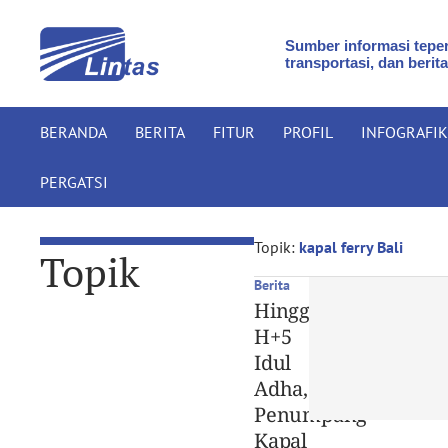
Sumber informasi teper
transportasi, dan berita
BERANDA
BERITA
FITUR
PROFIL
INFOGRAFIK
PERGATSI
Topik:
kapal ferry Bali
Topik
Berita
Hingga
H+5
Idul
Adha,
Penumpang
Kapal