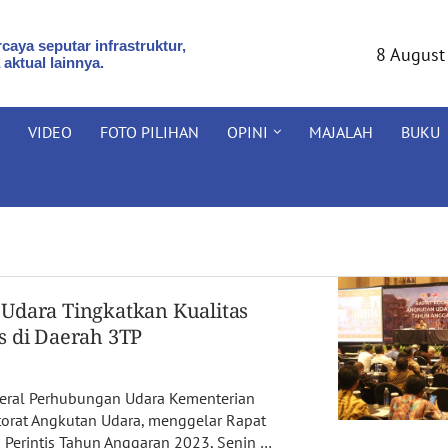
caya seputar infrastruktur,
8 August
 aktual lainnya.
VIDEO
FOTO PILIHAN
OPINI
MAJALAH
BUKU
Udara Tingkatkan Kualitas
s di Daerah 3TP
enderal Perhubungan Udara Kementerian
torat Angkutan Udara, menggelar Rapat
 Perintis Tahun Anggaran 2023, Senin …