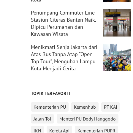
Penumpang Commuter Line
Stasiun Citeras Banten Naik,
Dipicu Perumahan dan
Kawasan Wisata
Menikmati Senja Jakarta dari
Atas Bus Tanpa Atap “Open
Top Tour”, Mengubah Lampu
Kota Menjadi Cerita
TOPIK TERFAVORIT
Kementerian PU
Kemenhub
PT KAI
Jalan Tol
Menteri PU Dody Hanggodo
IKN
Kereta Api
Kementerian PUPR