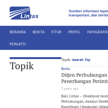
Sumber informasi teper
transportasi, dan berita
BERANDA
BERITA
FITUR
PROFIL
INFOGRAFIK
PERGATSI
Topik:
daerah 3tp
Topik
Berita
Ditjen Perhubungan 
Penerbangan Perinti
3 years ago
Bali, Lintas – Direktorat J
Perhubungan, melalui Direk
Koordinasi I Angkutan Udara