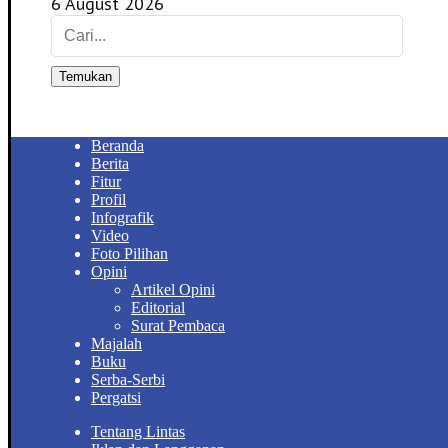
6 August 2026
Temukan
Beranda
Berita
Fitur
Profil
Infografik
Video
Foto Pilihan
Opini
Artikel Opini
Editorial
Surat Pembaca
Majalah
Buku
Serba-Serbi
Pergatsi
Tentang Lintas