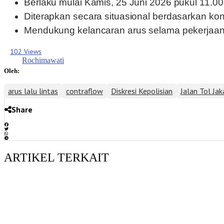
Berlaku mulai Kamis, 25 Juni 2026 pukul 11.0
Diterapkan secara situasional berdasarkan kondi
Mendukung kelancaran arus selama pekerjaan p
102 Views
Rochimawati
Oleh:
arus lalu lintas
contraflow
Diskresi Kepolisian
Jalan Tol Ja
Share
ARTIKEL TERKAIT