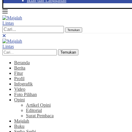
Iklan dan Langganan
Temukan
Temukan
Beranda
Berita
Fitur
Profil
Infografik
Video
Foto Pilihan
Opini
Artikel Opini
Editorial
Surat Pembaca
Majalah
Buku
Serba-Serbi