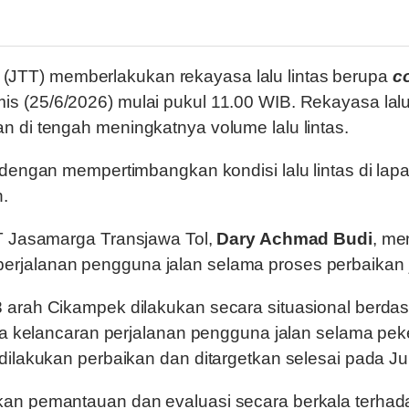
(JTT) memberlakukan rekayasa lalu lintas berupa
c
mis (25/6/2026) mulai pukul 11.00 WIB. Rekayasa lalu 
 di tengah meningkatnya volume lalu lintas.
 dengan mempertimbangkan kondisi lalu lintas di l
n.
PT Jasamarga Transjawa Tol,
Dary Achmad Budi
, me
rjalanan pengguna jalan selama proses perbaikan j
rah Cikampek dilakukan secara situasional berdasark
aga kelancaran perjalanan pengguna jalan selama pe
ilakukan perbaikan dan ditargetkan selesai pada Jum
an pemantauan dan evaluasi secara berkala terhada