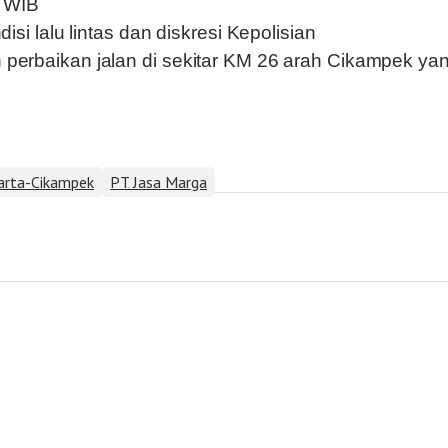
0 WIB
si lalu lintas dan diskresi Kepolisian
erbaikan jalan di sekitar KM 26 arah Cikampek yang 
karta-Cikampek
PT Jasa Marga