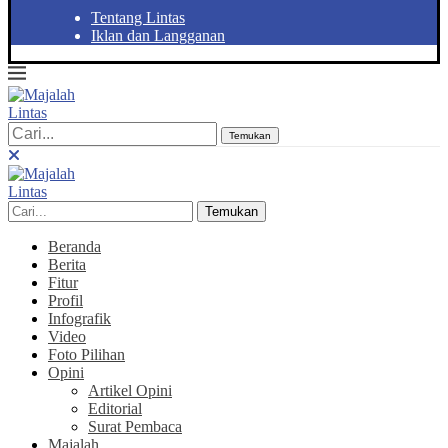
Tentang Lintas
Iklan dan Langganan
Temukan
Temukan
Beranda
Berita
Fitur
Profil
Infografik
Video
Foto Pilihan
Opini
Artikel Opini
Editorial
Surat Pembaca
Majalah