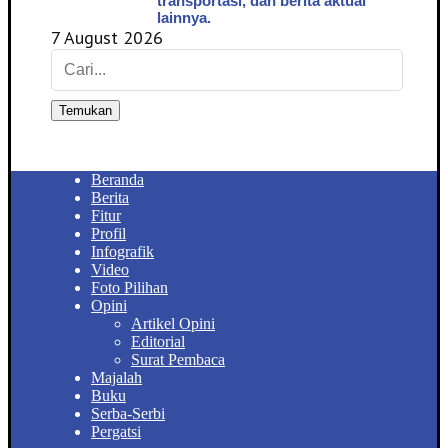
transportasi, dan berita aktual
lainnya.
7 August 2026
Temukan
Beranda
Berita
Fitur
Profil
Infografik
Video
Foto Pilihan
Opini
Artikel Opini
Editorial
Surat Pembaca
Majalah
Buku
Serba-Serbi
Pergatsi