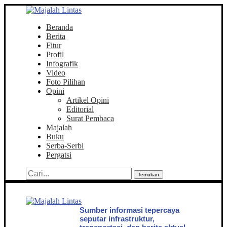
Beranda
Berita
Fitur
Profil
Infografik
Video
Foto Pilihan
Opini
Artikel Opini
Editorial
Surat Pembaca
Majalah
Buku
Serba-Serbi
Pergatsi
Temukan
Sumber informasi tepercaya
seputar infrastruktur,