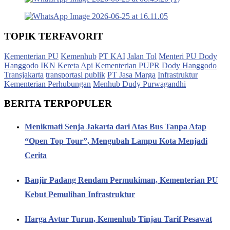
TOPIK TERFAVORIT
Kementerian PU
Kemenhub
PT KAI
Jalan Tol
Menteri PU Dody
Hanggodo
IKN
Kereta Api
Kementerian PUPR
Dody Hanggodo
Transjakarta
transportasi publik
PT Jasa Marga
Infrastruktur
Kementerian Perhubungan
Menhub Dudy Purwagandhi
BERITA TERPOPULER
Menikmati Senja Jakarta dari Atas Bus Tanpa Atap
“Open Top Tour”, Mengubah Lampu Kota Menjadi
Cerita
Banjir Padang Rendam Permukiman, Kementerian PU
Kebut Pemulihan Infrastruktur
Harga Avtur Turun, Kemenhub Tinjau Tarif Pesawat