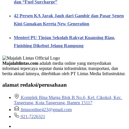
dan “Fuel Surcharge”
42 Persen KA Jarak Jauh dari Gambir dan Pasar Senen
Kini Gunakan Kereta New Generation
Menteri PU Tinjau Sekolah Rakyat Kuansing Riau,
Finishing Dikebut Jelang Rampung
Majalahlintas.com
adalah media online yang menyediakan
informasi tepercaya seputar dunia infrastruktur, transportasi, dan
berita aktual lainnya, diterbitkan oleh PT Lintas Media Infrastruktur.
alamat redaksi/perusahaan
Komplek Bina Marga Blok B No.6, Kel. Cikokol, Kec.
Tangerang, Kota Tangerang, Banten 15117
lintasonline423@gmail.com
021-7226321