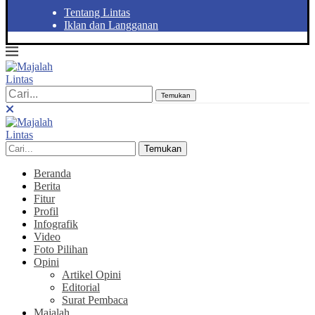
Tentang Lintas
Iklan dan Langganan
Temukan
Temukan
Beranda
Berita
Fitur
Profil
Infografik
Video
Foto Pilihan
Opini
Artikel Opini
Editorial
Surat Pembaca
Majalah