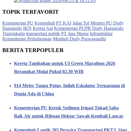
TOPIK TERFAVORIT
Kementerian PU
Kemenhub
PT KAI
Jalan Tol
Menteri PU Dody
Hanggodo
IKN
Kereta Api
Kementerian PUPR
Dody Hanggodo
Transjakarta
transportasi publik
PT Jasa Marga
Infrastruktur
Kementerian Perhubungan
Menhub Dudy Purwagandhi
BERITA TERPOPULER
Kereta Tambahan untuk UI Green Marathon 2026
Berangkat Mulai Pukul 02.30 WIB
914 Meter Tanpa Putus, Inilah Eskalator Terpanjang di
Dunia Ada di China
Kementerian PU Keruk Sedimen Irigasi Tukad Saba
Bali, Air untuk Ribuan Hektar Sawah Kembali Lancar
Kemenhub Lantik 205 Perwira Transportasi PKTJ, Siap