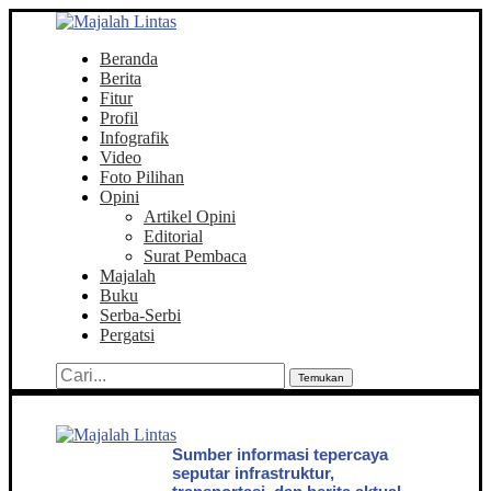
Beranda
Berita
Fitur
Profil
Infografik
Video
Foto Pilihan
Opini
Artikel Opini
Editorial
Surat Pembaca
Majalah
Buku
Serba-Serbi
Pergatsi
Temukan
Sumber informasi tepercaya
seputar infrastruktur,