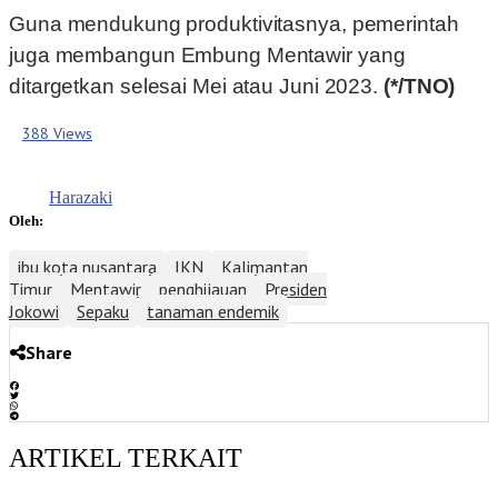
Guna mendukung produktivitasnya, pemerintah
juga membangun Embung Mentawir yang
ditargetkan selesai Mei atau Juni 2023.
(*/TNO)
388 Views
Harazaki
Oleh:
ibu kota nusantara
IKN
Kalimantan
Timur
Mentawir
penghijauan
Presiden
Jokowi
Sepaku
tanaman endemik
Share
ARTIKEL TERKAIT