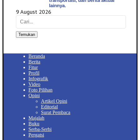
transportasi, dan berita aktual
lainnya.
9 August 2026
Temukan
Beranda
Berita
Fitur
Profil
Infografik
Video
Foto Pilihan
Opini
Artikel Opini
Editorial
Surat Pembaca
Majalah
Buku
Serba-Serbi
Pergatsi