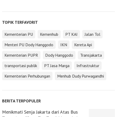
TOPIK TERFAVORIT
Kementerian PU
Kemenhub
PT KAI
Jalan Tol
Menteri PU Dody Hanggodo
IKN
Kereta Api
Kementerian PUPR
Dody Hanggodo
Transjakarta
transportasi publik
PT Jasa Marga
Infrastruktur
Kementerian Perhubungan
Menhub Dudy Purwagandhi
BERITA TERPOPULER
Menikmati Senja Jakarta dari Atas Bus