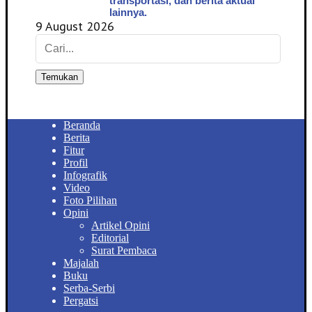
transportasi, dan berita aktual
lainnya.
9 August 2026
Temukan
Beranda
Berita
Fitur
Profil
Infografik
Video
Foto Pilihan
Opini
Artikel Opini
Editorial
Surat Pembaca
Majalah
Buku
Serba-Serbi
Pergatsi