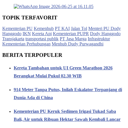
TOPIK TERFAVORIT
Kementerian PU
Kemenhub
PT KAI
Jalan Tol
Menteri PU Dody
Hanggodo
IKN
Kereta Api
Kementerian PUPR
Dody Hanggodo
Transjakarta
transportasi publik
PT Jasa Marga
Infrastruktur
Kementerian Perhubungan
Menhub Dudy Purwagandhi
BERITA TERPOPULER
Kereta Tambahan untuk UI Green Marathon 2026
Berangkat Mulai Pukul 02.30 WIB
914 Meter Tanpa Putus, Inilah Eskalator Terpanjang di
Dunia Ada di China
Kementerian PU Keruk Sedimen Irigasi Tukad Saba
Bali, Air untuk Ribuan Hektar Sawah Kembali Lancar