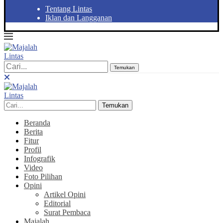
Tentang Lintas
Iklan dan Langganan
Temukan
Temukan
Beranda
Berita
Fitur
Profil
Infografik
Video
Foto Pilihan
Opini
Artikel Opini
Editorial
Surat Pembaca
Majalah