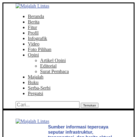
Beranda
Berita
Fitur
Profil
Infografik
Video
Foto Pilihan
Opini
Artikel Opini
Editorial
Surat Pembaca
Majalah
Buku
Serba-Serbi
Pergatsi
Temukan
Sumber informasi tepercaya
seputar infrastruktur,