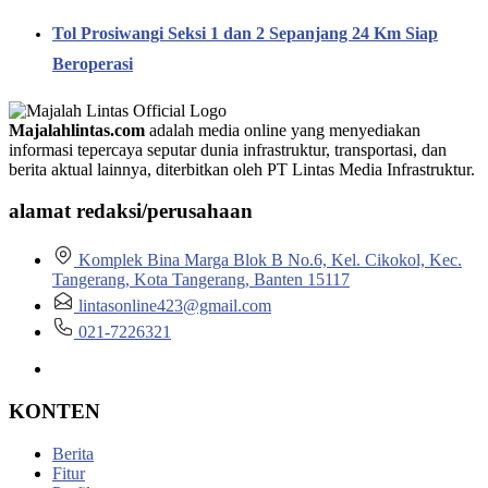
Tol Prosiwangi Seksi 1 dan 2 Sepanjang 24 Km Siap
Beroperasi
Majalahlintas.com
adalah media online yang menyediakan
informasi tepercaya seputar dunia infrastruktur, transportasi, dan
berita aktual lainnya, diterbitkan oleh PT Lintas Media Infrastruktur.
alamat redaksi/perusahaan
Komplek Bina Marga Blok B No.6, Kel. Cikokol, Kec.
Tangerang, Kota Tangerang, Banten 15117
lintasonline423@gmail.com
021-7226321
KONTEN
Berita
Fitur