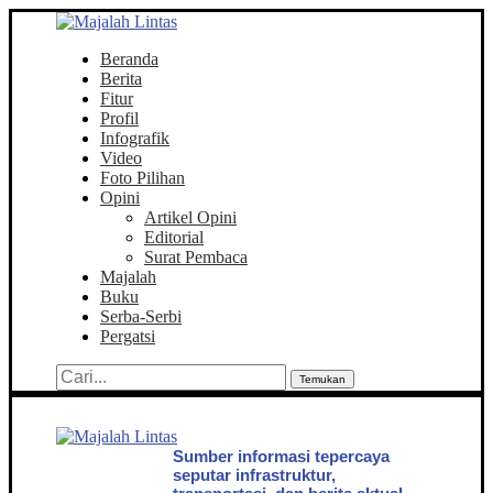
Beranda
Berita
Fitur
Profil
Infografik
Video
Foto Pilihan
Opini
Artikel Opini
Editorial
Surat Pembaca
Majalah
Buku
Serba-Serbi
Pergatsi
Temukan
Sumber informasi tepercaya
seputar infrastruktur,