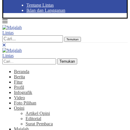
Tentang Lintas
Iklan dan Langganan
Temukan
Temukan
Beranda
Berita
Fitur
Profil
Infografik
Video
Foto Pilihan
Opini
Artikel Opini
Editorial
Surat Pembaca
Majalah