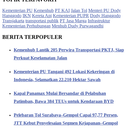
Kementerian PU
Kemenhub
PT KAI
Jalan Tol
Menteri PU Dody
Hanggodo
IKN
Kereta Api
Kementerian PUPR
Dody Hanggodo
Transjakarta
transportasi publik
PT Jasa Marga
Infrastruktur
Kementerian Perhubungan
Menhub Dudy Purwagandhi
BERITA TERPOPULER
Kemenhub Lantik 205 Perwira Transportasi PKTJ, Siap
Perkuat Keselamatan Jalan
Kementerian PU Tangani 492 Lokasi Kekeringan di
Indonesia, Selamatkan 22.210 Hektar Sawah
Kapal Panamax Mulai Bersandar di Pelabuhan
Patimban, Bawa 384 TEUs untuk Kendaraan BYD
Pelebaran Tol Surabaya–Gempol Capai 97,77 Persen,
JTT Kebut Penyelesaian Segmen Kejapanan–Gempol