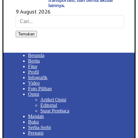
transportasi, dan berita aktual
lainnya.
9 August 2026
Temukan
Beranda
Berita
Fitur
Profil
Infografik
Video
Foto Pilihan
Opini
Artikel Opini
Editorial
Surat Pembaca
Majalah
Buku
Serba-Serbi
Pergatsi