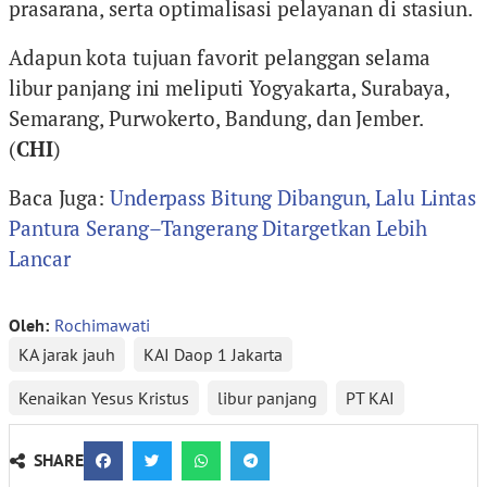
prasarana, serta optimalisasi pelayanan di stasiun.
Adapun kota tujuan favorit pelanggan selama
libur panjang ini meliputi Yogyakarta, Surabaya,
Semarang, Purwokerto, Bandung, dan Jember.
(
CHI
)
Baca Juga:
Underpass Bitung Dibangun, Lalu Lintas
Pantura Serang–Tangerang Ditargetkan Lebih
Lancar
Oleh:
Rochimawati
KA jarak jauh
KAI Daop 1 Jakarta
Kenaikan Yesus Kristus
libur panjang
PT KAI
SHARE