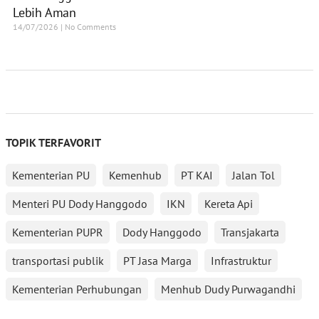
Lebih Aman
14/07/2026
No Comments
TOPIK TERFAVORIT
Kementerian PU
Kemenhub
PT KAI
Jalan Tol
Menteri PU Dody Hanggodo
IKN
Kereta Api
Kementerian PUPR
Dody Hanggodo
Transjakarta
transportasi publik
PT Jasa Marga
Infrastruktur
Kementerian Perhubungan
Menhub Dudy Purwagandhi