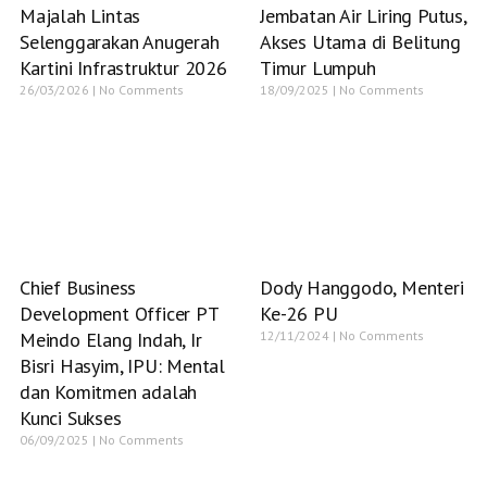
Majalah Lintas
Jembatan Air Liring Putus,
Selenggarakan Anugerah
Akses Utama di Belitung
Kartini Infrastruktur 2026
Timur Lumpuh
26/03/2026
No Comments
18/09/2025
No Comments
Chief Business
Dody Hanggodo, Menteri
Development Officer PT
Ke-26 PU
Meindo Elang Indah, Ir
12/11/2024
No Comments
Bisri Hasyim, IPU: Mental
dan Komitmen adalah
Kunci Sukses
06/09/2025
No Comments