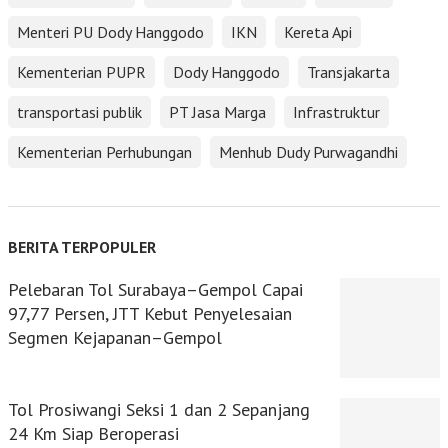
Menteri PU Dody Hanggodo
IKN
Kereta Api
Kementerian PUPR
Dody Hanggodo
Transjakarta
transportasi publik
PT Jasa Marga
Infrastruktur
Kementerian Perhubungan
Menhub Dudy Purwagandhi
BERITA TERPOPULER
Pelebaran Tol Surabaya–Gempol Capai
97,77 Persen, JTT Kebut Penyelesaian
Segmen Kejapanan–Gempol
Tol Prosiwangi Seksi 1 dan 2 Sepanjang
24 Km Siap Beroperasi