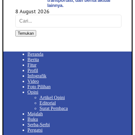
transportasi, dan berita aktual
lainnya.
8 August 2026
Temukan
Beranda
Berita
Fitur
Profil
Infografik
Video
Foto Pilihan
Opini
Artikel Opini
Editorial
Surat Pembaca
Majalah
Buku
Serba-Serbi
Pergatsi