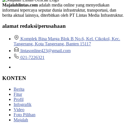
Majalahlintas.com
adalah media online yang menyediakan
informasi tepercaya seputar dunia infrastruktur, transportasi, dan
berita aktual lainnya, diterbitkan oleh PT Lintas Media Infrastruktur.
alamat redaksi/perusahaan
Komplek Bina Marga Blok B No.6, Kel. Cikokol, Kec.
Tangerang, Kota Tangerang, Banten 15117
lintasonline423@gmail.com
021-7226321
KONTEN
Berita
Fitur
Profil
Infografik
Video
Foto Pilihan
Majalah