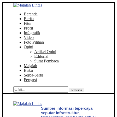
Beranda
Berita
Fitur
Profil
Infografik
Video
Foto Pilihan
Opini
Artikel Opini
Editorial
Surat Pembaca
Majalah
Buku
Serba-Serbi
Pergatsi
Temukan
Sumber informasi tepercaya
seputar infrastruktur,