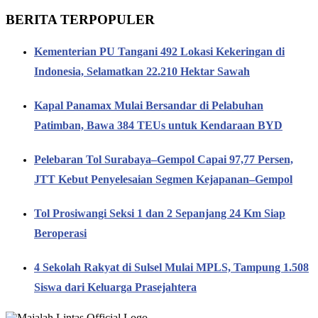
BERITA TERPOPULER
Kementerian PU Tangani 492 Lokasi Kekeringan di
Indonesia, Selamatkan 22.210 Hektar Sawah
Kapal Panamax Mulai Bersandar di Pelabuhan
Patimban, Bawa 384 TEUs untuk Kendaraan BYD
Pelebaran Tol Surabaya–Gempol Capai 97,77 Persen,
JTT Kebut Penyelesaian Segmen Kejapanan–Gempol
Tol Prosiwangi Seksi 1 dan 2 Sepanjang 24 Km Siap
Beroperasi
4 Sekolah Rakyat di Sulsel Mulai MPLS, Tampung 1.508
Siswa dari Keluarga Prasejahtera