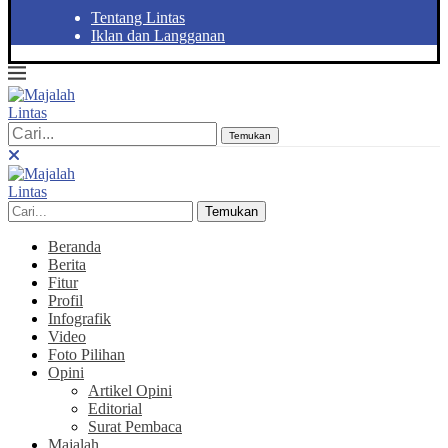
Tentang Lintas
Iklan dan Langganan
Temukan
Temukan
Beranda
Berita
Fitur
Profil
Infografik
Video
Foto Pilihan
Opini
Artikel Opini
Editorial
Surat Pembaca
Majalah