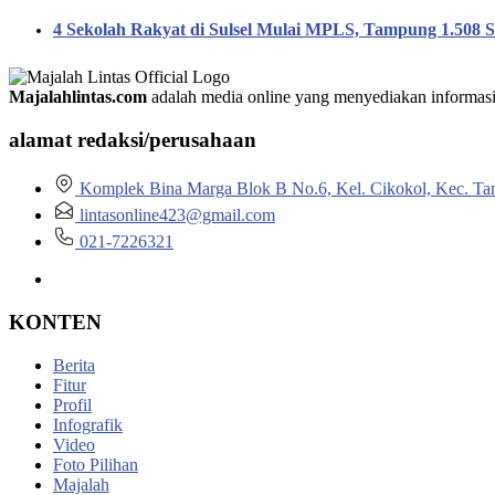
4 Sekolah Rakyat di Sulsel Mulai MPLS, Tampung 1.508 S
Majalahlintas.com
adalah media online yang menyediakan informasi tep
alamat redaksi/perusahaan
Komplek Bina Marga Blok B No.6, Kel. Cikokol, Kec. Ta
lintasonline423@gmail.com
021-7226321
KONTEN
Berita
Fitur
Profil
Infografik
Video
Foto Pilihan
Majalah