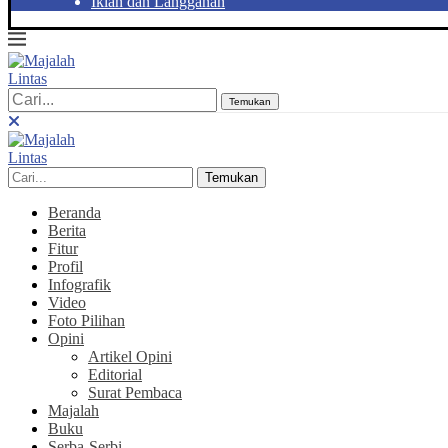
Iklan dan Langganan
Temukan
Temukan
Beranda
Berita
Fitur
Profil
Infografik
Video
Foto Pilihan
Opini
Artikel Opini
Editorial
Surat Pembaca
Majalah
Buku
Serba-Serbi