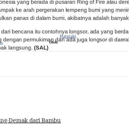
donesia yang berada di pusaran Ring of Fire atau d
dampak ke arah pergerakan lempeng bumi yang meni
lkan panas di dalam bumi, akibatnya adalah banya
dari bencana itu contohnya longsor, ada yang ber
Harazaki
g dengan permukiman dan ada juga longsor di daera
ws
Oleh:
ak langsung.
(SAL)
arang-Demak dari Bambu