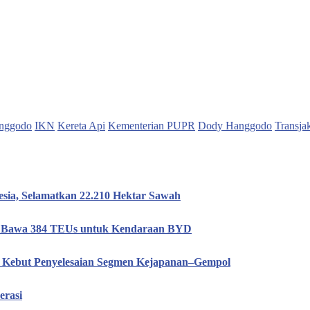
nggodo
IKN
Kereta Api
Kementerian PUPR
Dody Hanggodo
Transja
esia, Selamatkan 22.210 Hektar Sawah
n, Bawa 384 TEUs untuk Kendaraan BYD
T Kebut Penyelesaian Segmen Kejapanan–Gempol
erasi