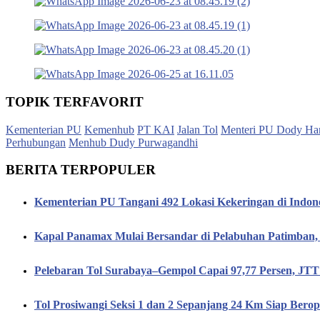
TOPIK TERFAVORIT
Kementerian PU
Kemenhub
PT KAI
Jalan Tol
Menteri PU Dody Ha
Perhubungan
Menhub Dudy Purwagandhi
BERITA TERPOPULER
Kementerian PU Tangani 492 Lokasi Kekeringan di Indon
Kapal Panamax Mulai Bersandar di Pelabuhan Patimba
Pelebaran Tol Surabaya–Gempol Capai 97,77 Persen, JT
Tol Prosiwangi Seksi 1 dan 2 Sepanjang 24 Km Siap Berop