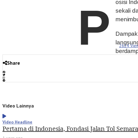
osisi In
P
sekali 
menimbu
Dampak 
langsun
2624 Vie
berdamp
Share
Video Lainnya
Video Headline
Pertama di Indonesia, Fondasi Jalan Tol Sem