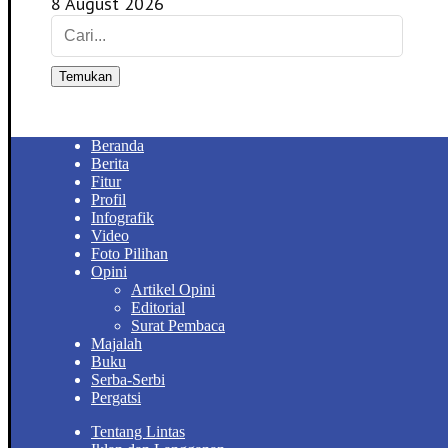
8 August 2026
Temukan
Beranda
Berita
Fitur
Profil
Infografik
Video
Foto Pilihan
Opini
Artikel Opini
Editorial
Surat Pembaca
Majalah
Buku
Serba-Serbi
Pergatsi
Tentang Lintas