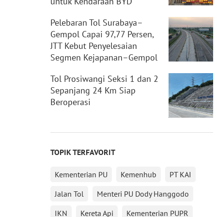
untuk Kendaraan BYD
Pelebaran Tol Surabaya–
Gempol Capai 97,77 Persen,
JTT Kebut Penyelesaian
Segmen Kejapanan–Gempol
Tol Prosiwangi Seksi 1 dan 2
Sepanjang 24 Km Siap
Beroperasi
TOPIK TERFAVORIT
Kementerian PU
Kemenhub
PT KAI
Jalan Tol
Menteri PU Dody Hanggodo
IKN
Kereta Api
Kementerian PUPR