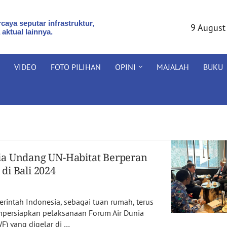
caya seputar infrastruktur,
9 August
 aktual lainnya.
VIDEO
FOTO PILIHAN
OPINI
MAJALAH
BUKU
ia Undang UN-Habitat Berperan
di Bali 2024
ntah Indonesia, sebagai tuan rumah, terus
ersiapkan pelaksanaan Forum Air Dunia
F) yang digelar di …