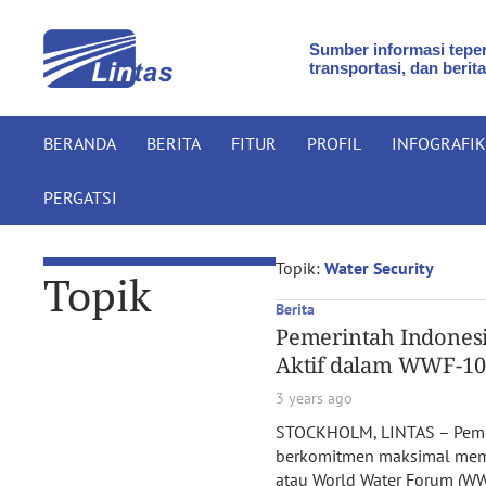
Sumber informasi teper
transportasi, dan berita
BERANDA
BERITA
FITUR
PROFIL
INFOGRAFIK
PERGATSI
Topik:
Water Security
Topik
Berita
Pemerintah Indones
Aktif dalam WWF-10 
3 years ago
STOCKHOLM, LINTAS – Pemeri
berkomitmen maksimal memp
atau World Water Forum (WW