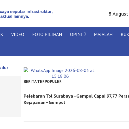
aya seputar infrastruktur,
8 August
 aktual lainnya.
IK
VIDEO
FOTO PILIHAN
OPINI
MAJALAH
BU
udur
BERITA TERPOPULER
Pelebaran Tol Surabaya–Gempol Capai 97,77 Pers
Kejapanan–Gempol