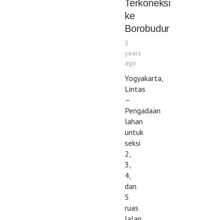
Terkoneksi
ke
Borobudur
3
years
ago
Yogyakarta,
Lintas
–
Pengadaan
lahan
untuk
seksi
2,
3,
4,
dan
5
ruas
Jalan