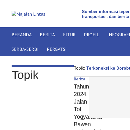
Sumber informasi teperc
transportasi, dan berita
BERANDA
BERITA
FITUR
PROFIL
INFOGRAF
SERBA-SERBI
PERGATSI
Topik:
Terkoneksi ke Borob
Topik
Berita
Tahun
2024,
Jalan
Tol
Yogyakarta-
Bawen