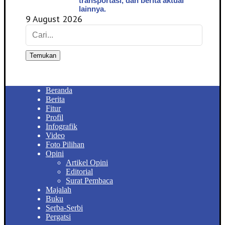
transportasi, dan berita aktual
lainnya.
9 August 2026
Temukan
Beranda
Berita
Fitur
Profil
Infografik
Video
Foto Pilihan
Opini
Artikel Opini
Editorial
Surat Pembaca
Majalah
Buku
Serba-Serbi
Pergatsi