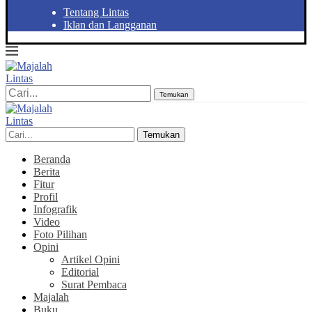
Tentang Lintas
Iklan dan Langganan
Temukan
Temukan
Beranda
Berita
Fitur
Profil
Infografik
Video
Foto Pilihan
Opini
Artikel Opini
Editorial
Surat Pembaca
Majalah
Buku