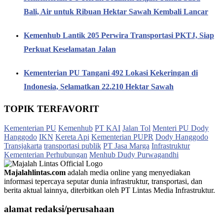
Bali, Air untuk Ribuan Hektar Sawah Kembali Lancar
Kemenhub Lantik 205 Perwira Transportasi PKTJ, Siap
Perkuat Keselamatan Jalan
Kementerian PU Tangani 492 Lokasi Kekeringan di
Indonesia, Selamatkan 22.210 Hektar Sawah
TOPIK TERFAVORIT
Kementerian PU
Kemenhub
PT KAI
Jalan Tol
Menteri PU Dody
Hanggodo
IKN
Kereta Api
Kementerian PUPR
Dody Hanggodo
Transjakarta
transportasi publik
PT Jasa Marga
Infrastruktur
Kementerian Perhubungan
Menhub Dudy Purwagandhi
Majalahlintas.com
adalah media online yang menyediakan
informasi tepercaya seputar dunia infrastruktur, transportasi, dan
berita aktual lainnya, diterbitkan oleh PT Lintas Media Infrastruktur.
alamat redaksi/perusahaan