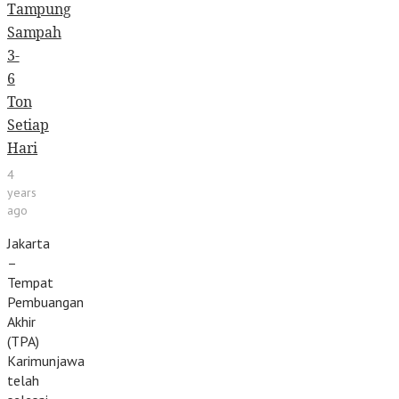
Tampung
Sampah
3-
6
Ton
Setiap
Hari
4
years
ago
Jakarta
–
Tempat
Pembuangan
Akhir
(TPA)
Karimunjawa
telah