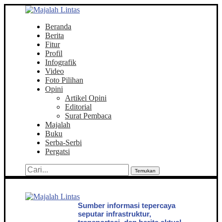
Beranda
Berita
Fitur
Profil
Infografik
Video
Foto Pilihan
Opini
Artikel Opini
Editorial
Surat Pembaca
Majalah
Buku
Serba-Serbi
Pergatsi
Temukan
Sumber informasi tepercaya
seputar infrastruktur,