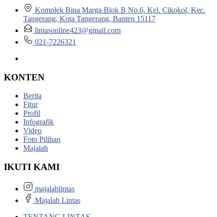
Komplek Bina Marga Blok B No.6, Kel. Cikokol, Kec.
Tangerang, Kota Tangerang, Banten 15117
lintasonline423@gmail.com
021-7226321
KONTEN
Berita
Fitur
Profil
Infografik
Video
Foto Pilihan
Majalah
IKUTI KAMI
majalahlintas
Majalah Lintas
TENTANG LINTAS