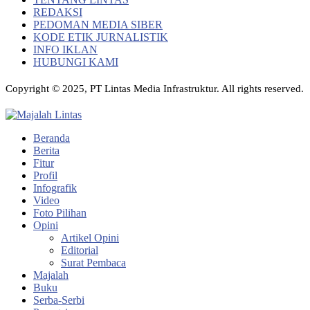
REDAKSI
PEDOMAN MEDIA SIBER
KODE ETIK JURNALISTIK
INFO IKLAN
HUBUNGI KAMI
Copyright © 2025, PT Lintas Media Infrastruktur. All rights reserved.
Beranda
Berita
Fitur
Profil
Infografik
Video
Foto Pilihan
Opini
Artikel Opini
Editorial
Surat Pembaca
Majalah
Buku
Serba-Serbi