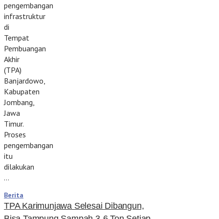
pengembangan
infrastruktur
di
Tempat
Pembuangan
Akhir
(TPA)
Banjardowo,
Kabupaten
Jombang,
Jawa
Timur.
Proses
pengembangan
itu
dilakukan
…
Berita
TPA Karimunjawa Selesai Dibangun,
Bisa Tampung Sampah 3-6 Ton Setiap