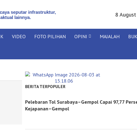
aya seputar infrastruktur,
8 August
 aktual lainnya.
IK
VIDEO
FOTO PILIHAN
OPINI
MAJALAH
BU
BERITA TERPOPULER
Pelebaran Tol Surabaya–Gempol Capai 97,77 Pers
Kejapanan–Gempol