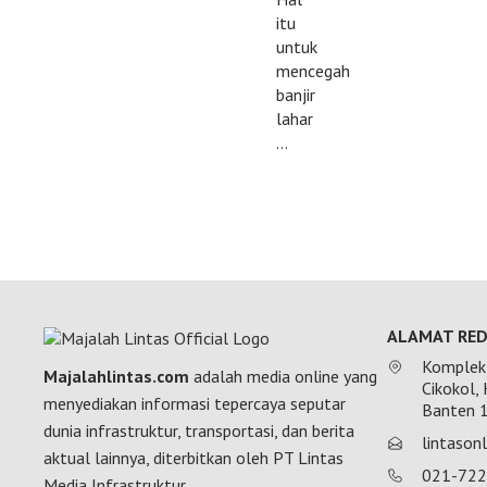
itu
untuk
mencegah
banjir
lahar
…
ALAMAT RED
Komplek 
Majalahlintas.com
adalah media online yang
Cikokol,
menyediakan informasi tepercaya seputar
Banten 
dunia infrastruktur, transportasi, dan berita
lintaso
aktual lainnya, diterbitkan oleh PT Lintas
021-72
Media Infrastruktur.