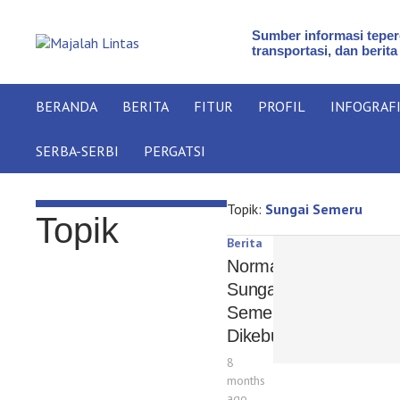
Sumber informasi teperc
transportasi, dan berita
BERANDA
BERITA
FITUR
PROFIL
INFOGRAF
SERBA-SERBI
PERGATSI
Topik:
Sungai Semeru
Topik
Berita
Normalisasi
Sungai
Semeru
Dikebut
8
months
ago