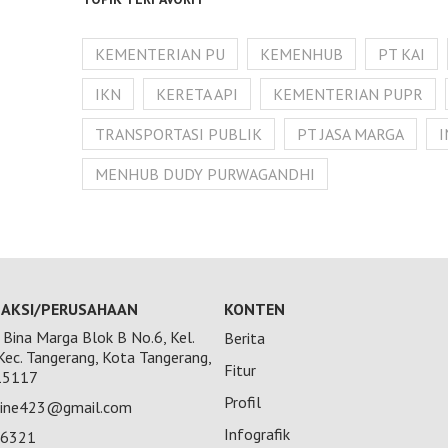
KEMENTERIAN PU
KEMENHUB
PT KAI
IKN
KERETA API
KEMENTERIAN PUPR
TRANSPORTASI PUBLIK
PT JASA MARGA
MENHUB DUDY PURWAGANDHI
AKSI/PERUSAHAAN
KONTEN
Bina Marga Blok B No.6, Kel.
Berita
 Kec. Tangerang, Kota Tangerang,
Fitur
15117
Profil
nline423@gmail.com
Infografik
26321