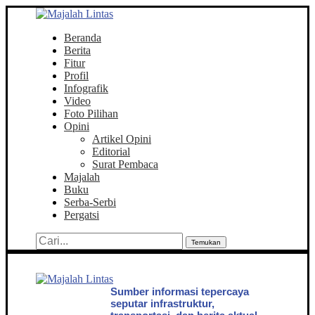
Beranda
Berita
Fitur
Profil
Infografik
Video
Foto Pilihan
Opini
Artikel Opini
Editorial
Surat Pembaca
Majalah
Buku
Serba-Serbi
Pergatsi
Temukan
Sumber informasi tepercaya
seputar infrastruktur,