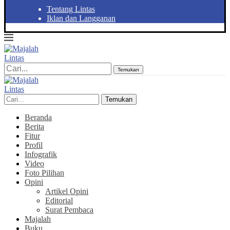
Tentang Lintas
Iklan dan Langganan
Temukan
Temukan
Beranda
Berita
Fitur
Profil
Infografik
Video
Foto Pilihan
Opini
Artikel Opini
Editorial
Surat Pembaca
Majalah
Buku