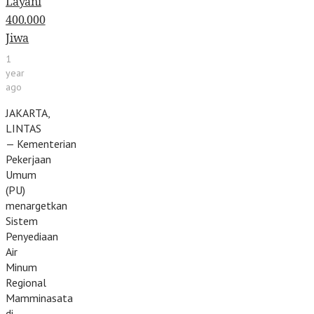
Layani
400.000
Jiwa
1
year
ago
JAKARTA,
LINTAS
— Kementerian
Pekerjaan
Umum
(PU)
menargetkan
Sistem
Penyediaan
Air
Minum
Regional
Mamminasata
di