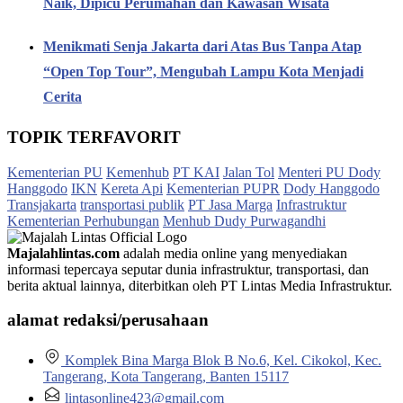
Naik, Dipicu Perumahan dan Kawasan Wisata
Menikmati Senja Jakarta dari Atas Bus Tanpa Atap
“Open Top Tour”, Mengubah Lampu Kota Menjadi
Cerita
TOPIK TERFAVORIT
Kementerian PU
Kemenhub
PT KAI
Jalan Tol
Menteri PU Dody
Hanggodo
IKN
Kereta Api
Kementerian PUPR
Dody Hanggodo
Transjakarta
transportasi publik
PT Jasa Marga
Infrastruktur
Kementerian Perhubungan
Menhub Dudy Purwagandhi
Majalahlintas.com
adalah media online yang menyediakan
informasi tepercaya seputar dunia infrastruktur, transportasi, dan
berita aktual lainnya, diterbitkan oleh PT Lintas Media Infrastruktur.
alamat redaksi/perusahaan
Komplek Bina Marga Blok B No.6, Kel. Cikokol, Kec.
Tangerang, Kota Tangerang, Banten 15117
lintasonline423@gmail.com