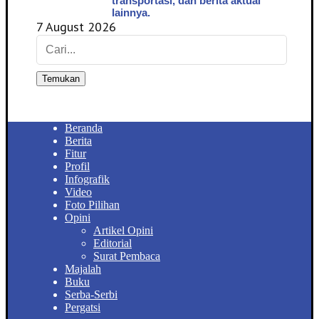
transportasi, dan berita aktual
lainnya.
7 August 2026
Temukan
Beranda
Berita
Fitur
Profil
Infografik
Video
Foto Pilihan
Opini
Artikel Opini
Editorial
Surat Pembaca
Majalah
Buku
Serba-Serbi
Pergatsi