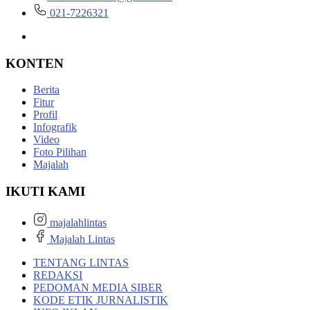
021-7226321
KONTEN
Berita
Fitur
Profil
Infografik
Video
Foto Pilihan
Majalah
IKUTI KAMI
majalahlintas
Majalah Lintas
TENTANG LINTAS
REDAKSI
PEDOMAN MEDIA SIBER
KODE ETIK JURNALISTIK