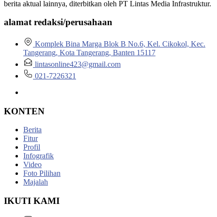
berita aktual lainnya, diterbitkan oleh PT Lintas Media Infrastruktur.
alamat redaksi/perusahaan
Komplek Bina Marga Blok B No.6, Kel. Cikokol, Kec.
Tangerang, Kota Tangerang, Banten 15117
lintasonline423@gmail.com
021-7226321
KONTEN
Berita
Fitur
Profil
Infografik
Video
Foto Pilihan
Majalah
IKUTI KAMI