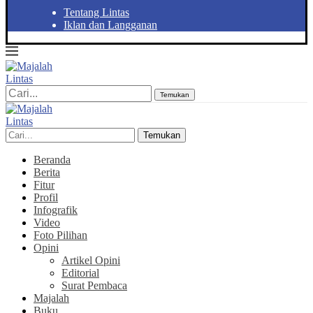
Tentang Lintas
Iklan dan Langganan
Temukan
Temukan
Beranda
Berita
Fitur
Profil
Infografik
Video
Foto Pilihan
Opini
Artikel Opini
Editorial
Surat Pembaca
Majalah
Buku