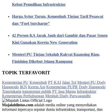
Kebut Pemulihan Infrastruktur
Harga Avtur Turun, Kemenhub Tinjau Tarif Pesawat
dan “Fuel Surcharge”
42 Persen KA Jarak Jauh dari Gambir dan Pasar Senen
Kini Gunakan Kereta New Generation
Menteri PU Tinjau Sekolah Rakyat Kuansing Riau,
Finishing Dikebut Jelang Rampung
TOPIK TERFAVORIT
Kementerian PU
Kemenhub
PT KAI
Jalan Tol
Menteri PU Dody
Hanggodo
IKN
Kereta Api
Kementerian PUPR
Dody Hanggodo
Transjakarta
transportasi publik
PT Jasa Marga
Infrastruktur
Kementerian Perhubungan
Menhub Dudy Purwagandhi
Majalahlintas.com
adalah media online yang menyediakan
informasi tepercaya seputar dunia infrastruktur, transportasi, dan