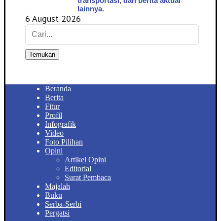
transportasi, dan berita aktual
lainnya.
6 August 2026
Temukan
Beranda
Berita
Fitur
Profil
Infografik
Video
Foto Pilihan
Opini
Artikel Opini
Editorial
Surat Pembaca
Majalah
Buku
Serba-Serbi
Pergatsi