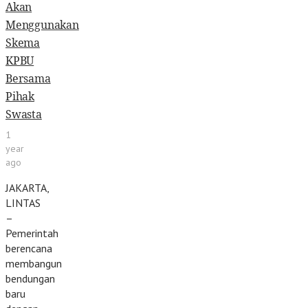
Akan
Menggunakan
Skema
KPBU
Bersama
Pihak
Swasta
1
year
ago
JAKARTA,
LINTAS
–
Pemerintah
berencana
membangun
bendungan
baru