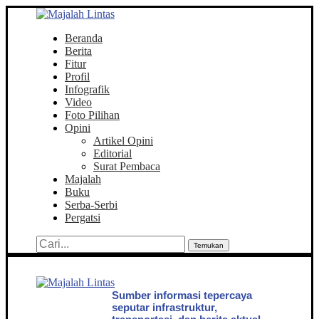
Beranda
Berita
Fitur
Profil
Infografik
Video
Foto Pilihan
Opini
Artikel Opini
Editorial
Surat Pembaca
Majalah
Buku
Serba-Serbi
Pergatsi
Temukan
Sumber informasi tepercaya
seputar infrastruktur,