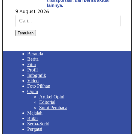
transportasi, dan berita aktual
lainnya.
9 August 2026
Temukan
Beranda
Berita
Fitur
Profil
Infografik
Video
Foto Pilihan
Opini
Artikel Opini
Editorial
Surat Pembaca
Majalah
Buku
Serba-Serbi
Pergatsi