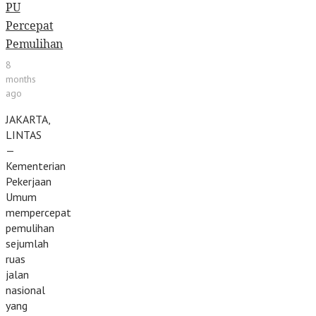
PU
Percepat
Pemulihan
8
months
ago
JAKARTA,
LINTAS
—
Kementerian
Pekerjaan
Umum
mempercepat
pemulihan
sejumlah
ruas
jalan
nasional
yang