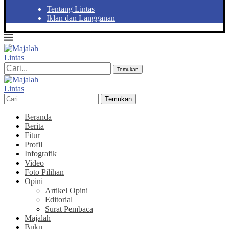
Tentang Lintas
Iklan dan Langganan
Temukan
Temukan
Beranda
Berita
Fitur
Profil
Infografik
Video
Foto Pilihan
Opini
Artikel Opini
Editorial
Surat Pembaca
Majalah
Buku