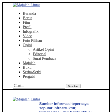
Beranda
Berita
Fitur
Profil
Infografik
Video
Foto Pilihan
Opini
Artikel Opini
Editorial
Surat Pembaca
Majalah
Buku
Serba-Serbi
Pergatsi
Temukan
Sumber informasi tepercaya
seputar infrastruktur,