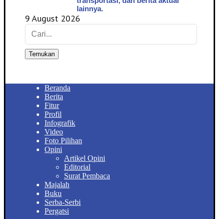
transportasi, dan berita aktual
lainnya.
9 August 2026
Temukan
Beranda
Berita
Fitur
Profil
Infografik
Video
Foto Pilihan
Opini
Artikel Opini
Editorial
Surat Pembaca
Majalah
Buku
Serba-Serbi
Pergatsi