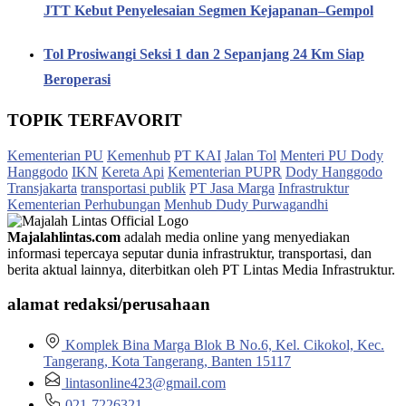
JTT Kebut Penyelesaian Segmen Kejapanan–Gempol
Tol Prosiwangi Seksi 1 dan 2 Sepanjang 24 Km Siap
Beroperasi
TOPIK TERFAVORIT
Kementerian PU
Kemenhub
PT KAI
Jalan Tol
Menteri PU Dody
Hanggodo
IKN
Kereta Api
Kementerian PUPR
Dody Hanggodo
Transjakarta
transportasi publik
PT Jasa Marga
Infrastruktur
Kementerian Perhubungan
Menhub Dudy Purwagandhi
Majalahlintas.com
adalah media online yang menyediakan
informasi tepercaya seputar dunia infrastruktur, transportasi, dan
berita aktual lainnya, diterbitkan oleh PT Lintas Media Infrastruktur.
alamat redaksi/perusahaan
Komplek Bina Marga Blok B No.6, Kel. Cikokol, Kec.
Tangerang, Kota Tangerang, Banten 15117
lintasonline423@gmail.com
021-7226321