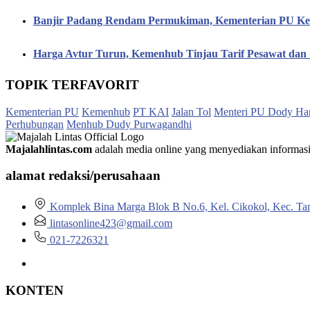
Banjir Padang Rendam Permukiman, Kementerian PU Keb
Harga Avtur Turun, Kemenhub Tinjau Tarif Pesawat dan 
TOPIK TERFAVORIT
Kementerian PU
Kemenhub
PT KAI
Jalan Tol
Menteri PU Dody Ha
Perhubungan
Menhub Dudy Purwagandhi
Majalahlintas.com
adalah media online yang menyediakan informasi tep
alamat redaksi/perusahaan
Komplek Bina Marga Blok B No.6, Kel. Cikokol, Kec. Ta
lintasonline423@gmail.com
021-7226321
KONTEN