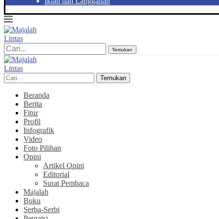
Iklan dan Langganan
Temukan
Temukan
Beranda
Berita
Fitur
Profil
Infografik
Video
Foto Pilihan
Opini
Artikel Opini
Editorial
Surat Pembaca
Majalah
Buku
Serba-Serbi
Pergatsi