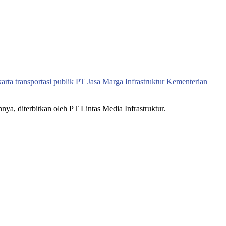
karta
transportasi publik
PT Jasa Marga
Infrastruktur
Kementerian
nnya, diterbitkan oleh PT Lintas Media Infrastruktur.