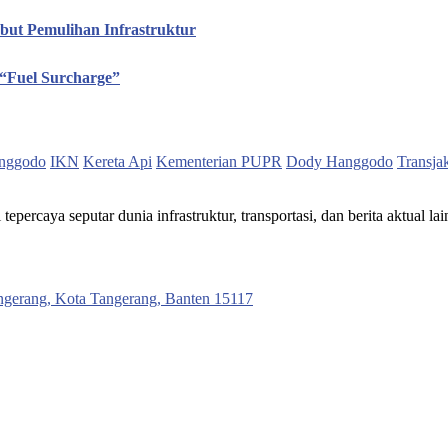
ut Pemulihan Infrastruktur
“Fuel Surcharge”
nggodo
IKN
Kereta Api
Kementerian PUPR
Dody Hanggodo
Transja
ercaya seputar dunia infrastruktur, transportasi, dan berita aktual lai
ngerang, Kota Tangerang, Banten 15117