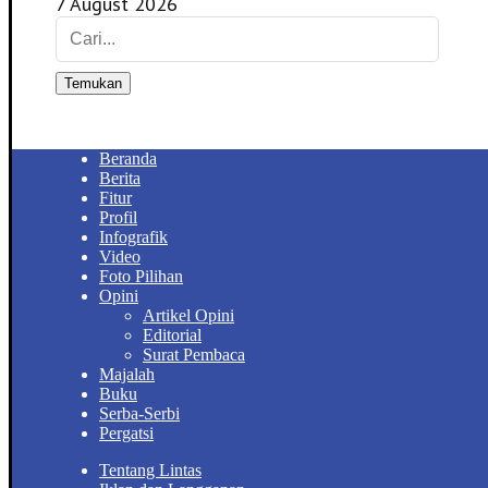
7 August 2026
Temukan
Beranda
Berita
Fitur
Profil
Infografik
Video
Foto Pilihan
Opini
Artikel Opini
Editorial
Surat Pembaca
Majalah
Buku
Serba-Serbi
Pergatsi
Tentang Lintas