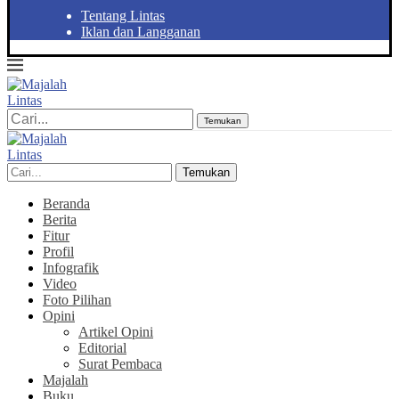
Tentang Lintas
Iklan dan Langganan
Temukan
Temukan
Beranda
Berita
Fitur
Profil
Infografik
Video
Foto Pilihan
Opini
Artikel Opini
Editorial
Surat Pembaca
Majalah
Buku