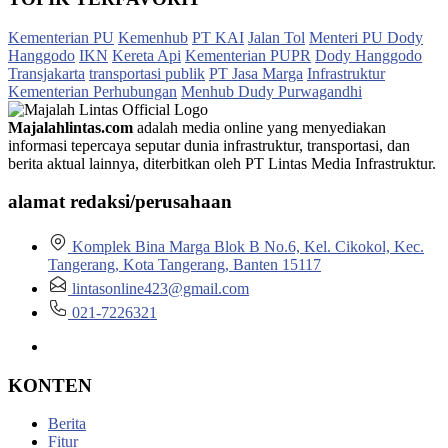
Kementerian PU
Kemenhub
PT KAI
Jalan Tol
Menteri PU Dody
Hanggodo
IKN
Kereta Api
Kementerian PUPR
Dody Hanggodo
Transjakarta
transportasi publik
PT Jasa Marga
Infrastruktur
Kementerian Perhubungan
Menhub Dudy Purwagandhi
Majalahlintas.com
adalah media online yang menyediakan
informasi tepercaya seputar dunia infrastruktur, transportasi, dan
berita aktual lainnya, diterbitkan oleh PT Lintas Media Infrastruktur.
alamat redaksi/perusahaan
Komplek Bina Marga Blok B No.6, Kel. Cikokol, Kec.
Tangerang, Kota Tangerang, Banten 15117
lintasonline423@gmail.com
021-7226321
KONTEN
Berita
Fitur