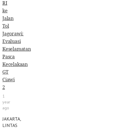
RI
ke
Jalan
Tol
Jagorawi:
Evaluasi
Keselamatan
Pasca
Kecelakaan
GT
Ciawi
2
1
year
ago
JAKARTA,
LINTAS
–