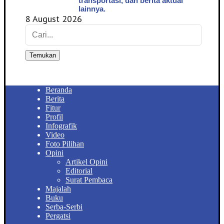
transportasi, dan berita aktual
lainnya.
8 August 2026
Temukan
Beranda
Berita
Fitur
Profil
Infografik
Video
Foto Pilihan
Opini
Artikel Opini
Editorial
Surat Pembaca
Majalah
Buku
Serba-Serbi
Pergatsi