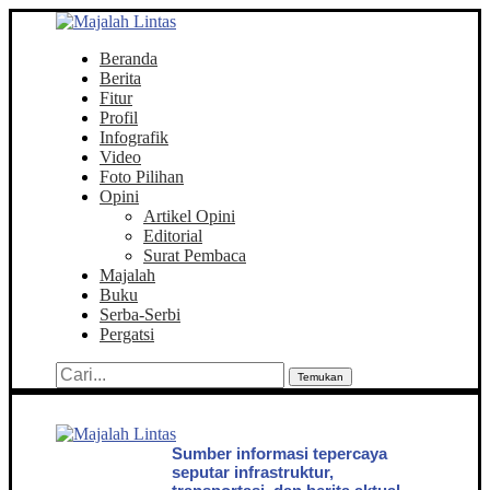
Beranda
Berita
Fitur
Profil
Infografik
Video
Foto Pilihan
Opini
Artikel Opini
Editorial
Surat Pembaca
Majalah
Buku
Serba-Serbi
Pergatsi
Temukan
Sumber informasi tepercaya
seputar infrastruktur,