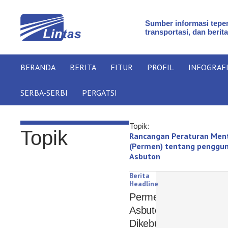
Sumber informasi teper
transportasi, dan berita
BERANDA
BERITA
FITUR
PROFIL
INFOGRAF
SERBA-SERBI
PERGATSI
Topik:
Topik
Rancangan Peraturan Ment
(Permen) tentang penggu
Asbuton
Berita
Headline
Permen
Asbuton
Dikebut,