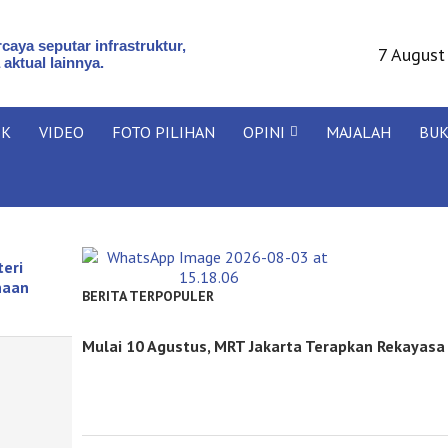
caya seputar infrastruktur,
7 August
 aktual lainnya.
IK
VIDEO
FOTO PILIHAN
OPINI
MAJALAH
BU
eri
naan
BERITA TERPOPULER
Mulai 10 Agustus, MRT Jakarta Terapkan Rekayasa 