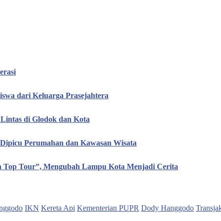
erasi
iswa dari Keluarga Prasejahtera
Lintas di Glodok dan Kota
, Dipicu Perumahan dan Kawasan Wisata
en Top Tour”, Mengubah Lampu Kota Menjadi Cerita
nggodo
IKN
Kereta Api
Kementerian PUPR
Dody Hanggodo
Transja