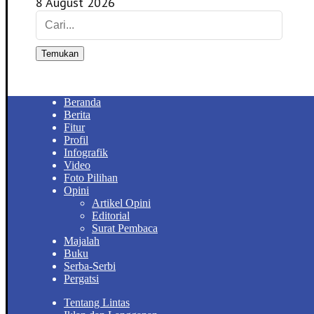
8 August 2026
Temukan
Beranda
Berita
Fitur
Profil
Infografik
Video
Foto Pilihan
Opini
Artikel Opini
Editorial
Surat Pembaca
Majalah
Buku
Serba-Serbi
Pergatsi
Tentang Lintas