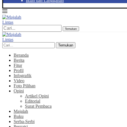
Iklan dan Langganan
Temukan
Temukan
Beranda
Berita
Fitur
Profil
Infografik
Video
Foto Pilihan
Opini
Artikel Opini
Editorial
Surat Pembaca
Majalah
Buku
Serba-Serbi
Pergatsi