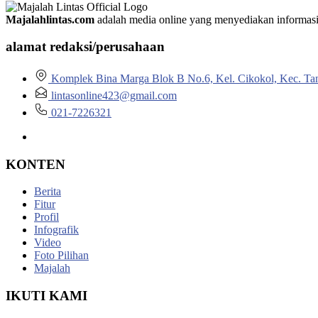
Majalahlintas.com
adalah media online yang menyediakan informasi tep
alamat redaksi/perusahaan
Komplek Bina Marga Blok B No.6, Kel. Cikokol, Kec. Ta
lintasonline423@gmail.com
021-7226321
KONTEN
Berita
Fitur
Profil
Infografik
Video
Foto Pilihan
Majalah
IKUTI KAMI