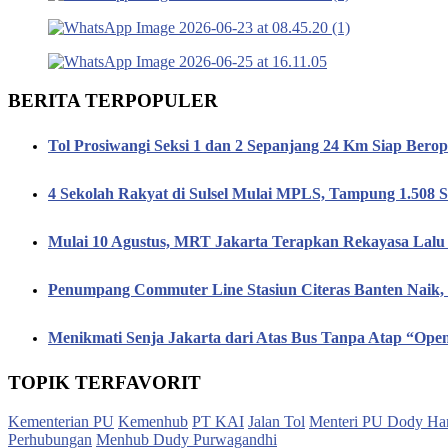
BERITA TERPOPULER
Tol Prosiwangi Seksi 1 dan 2 Sepanjang 24 Km Siap Berop
4 Sekolah Rakyat di Sulsel Mulai MPLS, Tampung 1.508 S
Mulai 10 Agustus, MRT Jakarta Terapkan Rekayasa Lalu 
Penumpang Commuter Line Stasiun Citeras Banten Naik
Menikmati Senja Jakarta dari Atas Bus Tanpa Atap “Op
TOPIK TERFAVORIT
Kementerian PU
Kemenhub
PT KAI
Jalan Tol
Menteri PU Dody Ha
Perhubungan
Menhub Dudy Purwagandhi