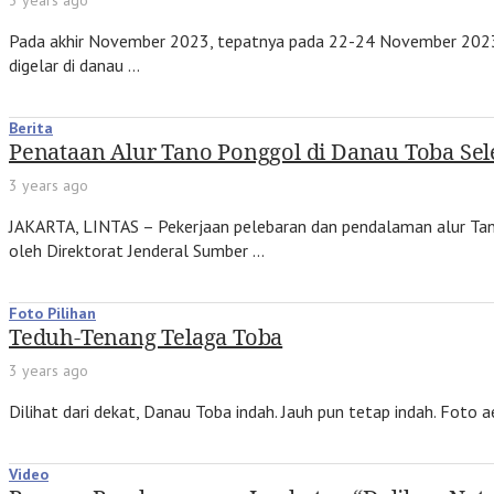
3 years ago
Pada akhir November 2023, tepatnya pada 22-24 November 2023, 
digelar di danau …
Berita
Penataan Alur Tano Ponggol di Danau Toba Se
3 years ago
JAKARTA, LINTAS – Pekerjaan pelebaran dan pendalaman alur Tan
oleh Direktorat Jenderal Sumber …
Foto Pilihan
Teduh-Tenang Telaga Toba
3 years ago
Dilihat dari dekat, Danau Toba indah. Jauh pun tetap indah. Foto 
Video