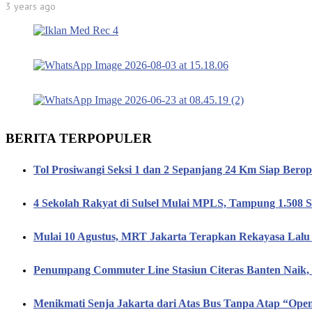
3 years ago
BERITA TERPOPULER
Tol Prosiwangi Seksi 1 dan 2 Sepanjang 24 Km Siap Berop
4 Sekolah Rakyat di Sulsel Mulai MPLS, Tampung 1.508 S
Mulai 10 Agustus, MRT Jakarta Terapkan Rekayasa Lalu 
Penumpang Commuter Line Stasiun Citeras Banten Naik
Menikmati Senja Jakarta dari Atas Bus Tanpa Atap “Op