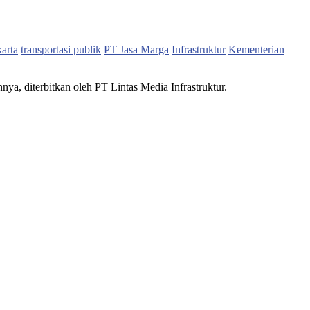
karta
transportasi publik
PT Jasa Marga
Infrastruktur
Kementerian
nnya, diterbitkan oleh PT Lintas Media Infrastruktur.