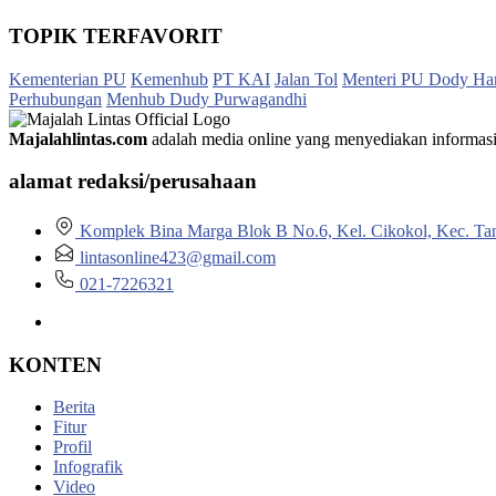
TOPIK TERFAVORIT
Kementerian PU
Kemenhub
PT KAI
Jalan Tol
Menteri PU Dody Ha
Perhubungan
Menhub Dudy Purwagandhi
Majalahlintas.com
adalah media online yang menyediakan informasi tep
alamat redaksi/perusahaan
Komplek Bina Marga Blok B No.6, Kel. Cikokol, Kec. Ta
lintasonline423@gmail.com
021-7226321
KONTEN
Berita
Fitur
Profil
Infografik
Video