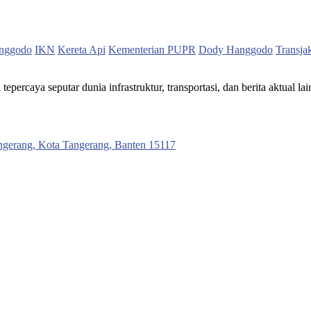
nggodo
IKN
Kereta Api
Kementerian PUPR
Dody Hanggodo
Transja
ercaya seputar dunia infrastruktur, transportasi, dan berita aktual lai
ngerang, Kota Tangerang, Banten 15117