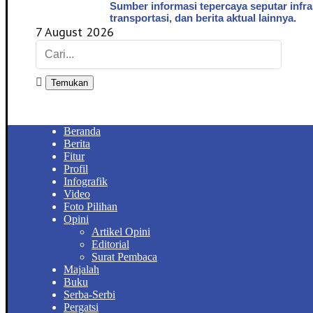
Sumber informasi tepercaya seputar infra
transportasi, dan berita aktual lainnya.
7 August 2026
Temukan
Beranda
Berita
Fitur
Profil
Infografik
Video
Foto Pilihan
Opini
Artikel Opini
Editorial
Surat Pembaca
Majalah
Buku
Serba-Serbi
Pergatsi