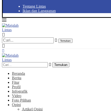
Tentang Lintas
Iklan dan Langganan
Temukan
Temukan
Beranda
Berita
Fitur
Profil
Infografik
Video
Foto Pilihan
Opini
Artikel Opini