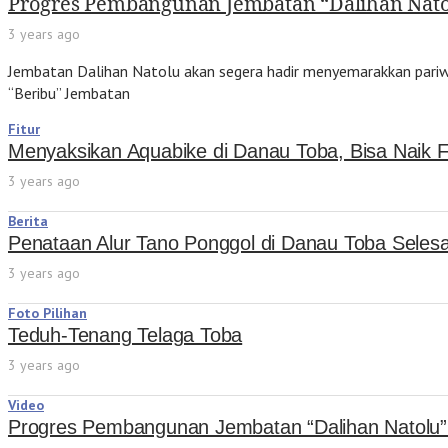
Progres Pembangunan Jembatan “Dalihan Nato
3 years ago
Jembatan Dalihan Natolu akan segera hadir menyemarakkan pariwi
“Beribu” Jembatan
Fitur
Menyaksikan Aquabike di Danau Toba, Bisa Naik Fe
3 years ago
Berita
Penataan Alur Tano Ponggol di Danau Toba Seles
3 years ago
Foto Pilihan
Teduh-Tenang Telaga Toba
3 years ago
Video
Progres Pembangunan Jembatan “Dalihan Natolu”