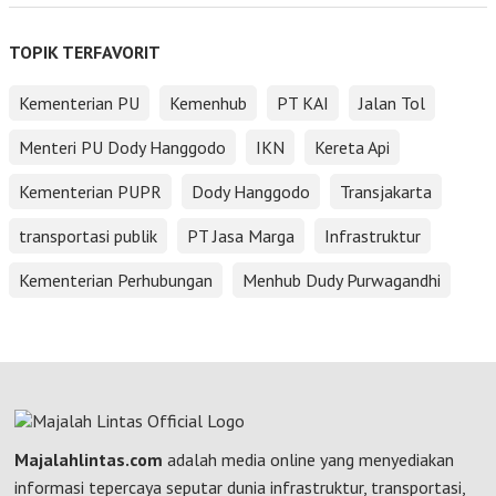
TOPIK TERFAVORIT
Kementerian PU
Kemenhub
PT KAI
Jalan Tol
Menteri PU Dody Hanggodo
IKN
Kereta Api
Kementerian PUPR
Dody Hanggodo
Transjakarta
transportasi publik
PT Jasa Marga
Infrastruktur
Kementerian Perhubungan
Menhub Dudy Purwagandhi
Majalahlintas.com
adalah media online yang menyediakan
informasi tepercaya seputar dunia infrastruktur, transportasi,